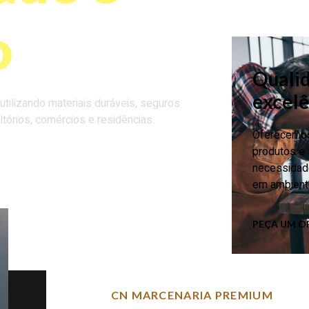
o
Qualid
excelê
ilizando materiais duráveis, seguros
ltórios, comércios e residências.
Oferecemos
produtos e 
necessidad
em ambiente
PEÇA UM O
CN MARCENARIA PREMIUM