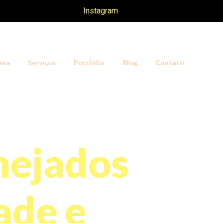
Instagram
esa
Serviços
Portfólio
Blog
Contato
nejados
ade e