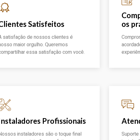
Comp
Clientes Satisfeitos
os pr
A satisfação de nossos clientes é
Comprom
nosso maior orgulho. Queremos
acordad
compartilhar essa satisfação com você.
experiên
pedir Orçamento
pedir O
Instaladores Profissionais
Aten
Nossos instaladores são o toque final
Suporte 