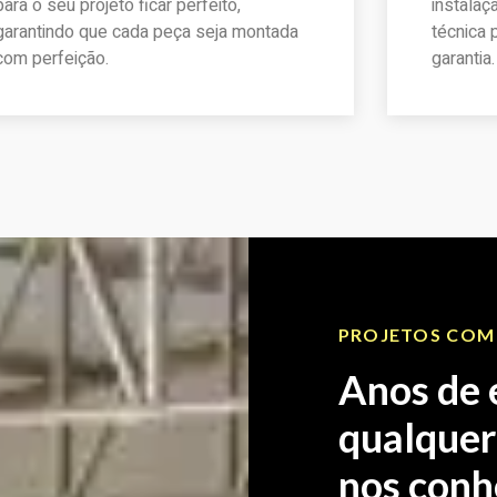
para o seu projeto ficar perfeito,
instalaç
garantindo que cada peça seja montada
técnica
com perfeição.
garantia.
pedir Orçamento
pedir O
PROJETOS COM
Anos de 
qualquer
nos conh