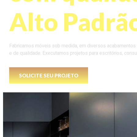
Alto Padrã
Fabricamos móveis sob medida, em diversos acabamentos ut
e de qualidade. Executamos projetos para escritórios, consu
SOLICITE SEU PROJETO