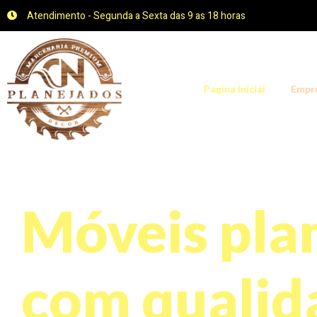
Atendimento - Segunda a Sexta das 9 as 18 horas
Pagina Inicial
Empr
Móveis pla
com qualid