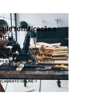
ade sofisticação e
ncia.
 uma ampla variedade de
serviços para atender às suas
es e transformar seus espaços
s funcionais e elegantes.
RÇAMENTO ONLINE