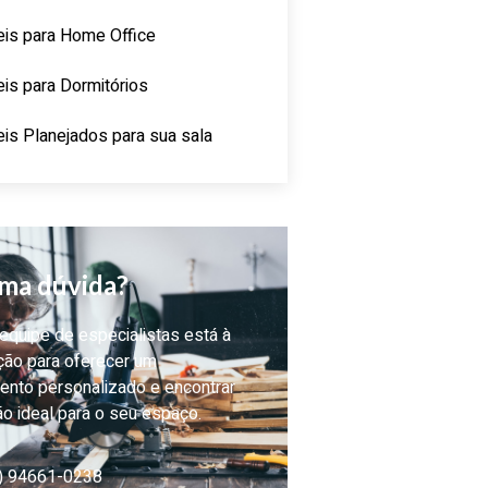
is para Home Office
is para Dormitórios
is Planejados para sua sala
ma dúvida?
quipe de especialistas está à
ção para oferecer um
ento personalizado e encontrar
ão ideal para o seu espaço.
) 94661-0238