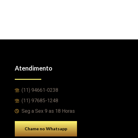
Atendimento
(11) 94661-0238
(11) 97685-1248
Seg a Sex 9 as 18 Horas
Chame no Whatsapp