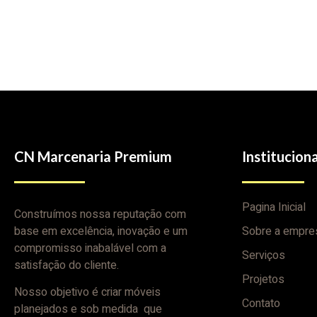
CN Marcenaria Premium
Instituciona
Pagina Inicial
Construímos nossa reputação com
base em excelência, inovação e um
Sobre a empre
compromisso inabalável com a
Serviços
satisfação do cliente.
Projetos
Nosso objetivo é criar móveis
Contato
planejados e sob medida que