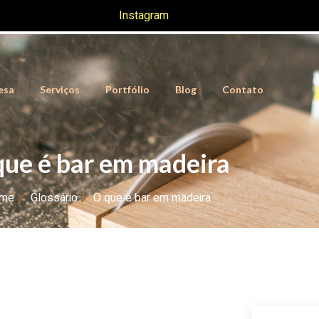
Instagram
esa
Serviços
Portfólio
Blog
Contato
que é bar em madeira
me
Glossário
O que é bar em madeira