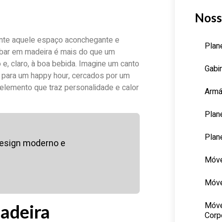
Noss
nte aquele espaço aconchegante e
Plan
 bar em madeira é mais do que um
 e, claro, à boa bebida. Imagine um canto
Gabi
para um happy hour, cercados por um
elemento que traz personalidade e calor
Armá
Plan
Plan
design moderno e
Móve
Móve
Móve
madeira
Corp