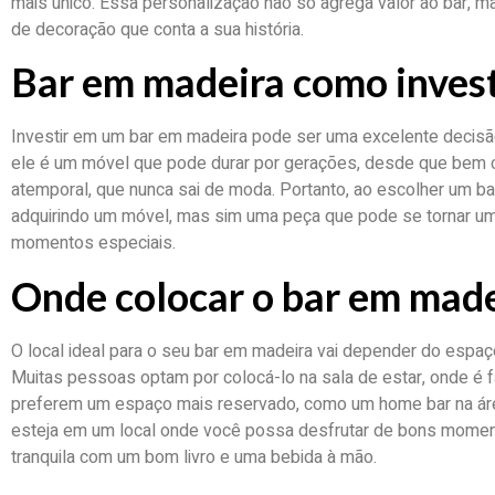
mais único. Essa personalização não só agrega valor ao bar,
de decoração que conta a sua história.
Bar em madeira como inves
Investir em um bar em madeira pode ser uma excelente decisão
ele é um móvel que pode durar por gerações, desde que bem c
atemporal, que nunca sai de moda. Portanto, ao escolher um b
adquirindo um móvel, mas sim uma peça que pode se tornar um 
momentos especiais.
Onde colocar o bar em mad
O local ideal para o seu bar em madeira vai depender do espaço
Muitas pessoas optam por colocá-lo na sala de estar, onde é fá
preferem um espaço mais reservado, como um home bar na área
esteja em um local onde você possa desfrutar de bons momen
tranquila com um bom livro e uma bebida à mão.