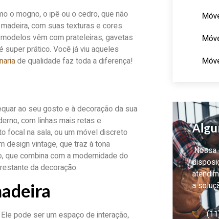
mo o mogno, o ipê ou o cedro, que não
Móve
 madeira, com suas texturas e cores
s modelos vêm com prateleiras, gavetas
Móve
 super prático. Você já viu aqueles
Móve
naria
de qualidade faz toda a diferença!
quar ao seu gosto e à decoração da sua
derno, com linhas mais retas e
Algu
 focal na sala, ou um móvel discreto
 design vintage, que traz à tona
Nossa e
, que combina com a modernidade do
disposi
 restante da decoração.
atendim
a soluç
madeira
(11
Ele pode ser um espaço de interação,