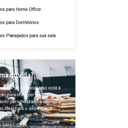
is para Home Office
is para Dormitórios
is Planejados para sua sala
ma dúvida?
quipe de especialistas está à
ção para oferecer um
ento personalizado e encontrar
ão ideal para o seu espaço.
) 94661-0238