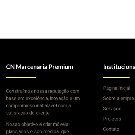
CN Marcenaria Premium
Instituciona
Pagina Inicial
Construímos nossa reputação com
base em excelência, inovação e um
Sobre a empre
compromisso inabalável com a
Serviços
satisfação do cliente.
Projetos
Nosso objetivo é criar móveis
Contato
planejados e sob medida que