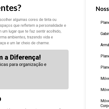
entes?
Noss
colher algumas cores de tinta ou
Plan
espaços que refletem a personalidade e
 um lugar que te faz sentir acolhido,
Gabi
orma ambientes, trazendo vida e
aça e um lar cheio de charme.
Armá
Plan
 a Diferença!
icas para organização e
Plan
Móve
Móve
o
Móve
Corp