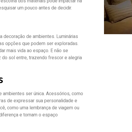
a escolha dos materiais pode impactar na
squisar um pouco antes de decidir.
r a decoração de ambientes. Luminárias
das opções que podem ser exploradas.
dar mais vida ao espaço. E não se
 do sol entre, trazendo frescor e alegria
s
de ambientes ser única. Acessórios, como
ras de expressar sua personalidade e
 você, como uma lembrança de viagem ou
diferença e tornam o espaço