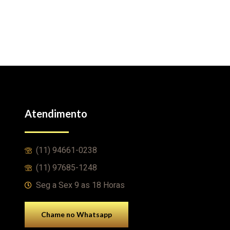
Atendimento
(11) 94661-0238
(11) 97685-1248
Seg a Sex 9 as 18 Horas
Chame no Whatsapp