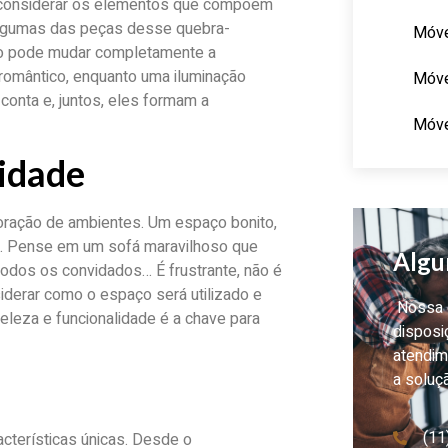
 considerar os elementos que compõem
algumas das peças desse quebra-
Móve
ão pode mudar completamente a
romântico, enquanto uma iluminação
Móve
 conta e, juntos, eles formam a
Móve
lidade
coração de ambientes. Um espaço bonito,
ia. Pense em um sofá maravilhoso que
Algu
dos os convidados… É frustrante, não é
iderar como o espaço será utilizado e
Nossa e
leza e funcionalidade é a chave para
disposi
atendim
a soluç
(11
cterísticas únicas. Desde o