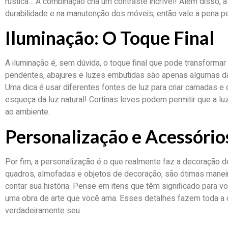
rústica… A combinação cria um contraste incrível! Além disso, 
durabilidade e na manutenção dos móveis, então vale a pena pe
Iluminação: O Toque Final
A iluminação é, sem dúvida, o toque final que pode transforma
pendentes, abajures e luzes embutidas são apenas algumas 
Uma dica é usar diferentes fontes de luz para criar camadas e 
esqueça da luz natural! Cortinas leves podem permitir que a luz
ao ambiente.
Personalização e Acessório
Por fim, a personalização é o que realmente faz a decoração 
quadros, almofadas e objetos de decoração, são ótimas manei
contar sua história. Pense em itens que têm significado para
uma obra de arte que você ama. Esses detalhes fazem toda a 
verdadeiramente seu.