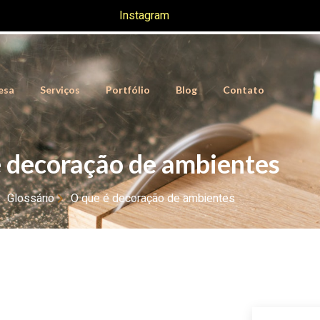
Instagram
esa
Serviços
Portfólio
Blog
Contato
é decoração de ambientes
Glossário
O que é decoração de ambientes