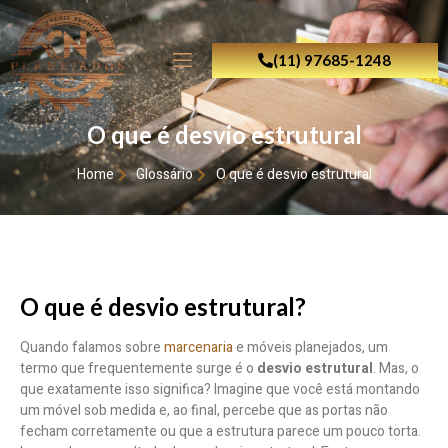
(11) 97685-1248
O que é desvio estrutural
Home
Glossário
O que é desvio estrutural
O que é desvio estrutural?
Quando falamos sobre
marcenaria
e móveis planejados, um
termo que frequentemente surge é o
desvio estrutural
. Mas, o
que exatamente isso significa? Imagine que você está montando
um móvel sob medida e, ao final, percebe que as portas não
fecham corretamente ou que a estrutura parece um pouco torta.