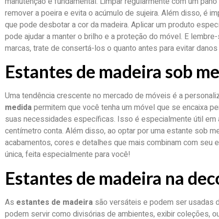
manutenção é fundamental. Limpar regularmente com um pano
remover a poeira e evita o acúmulo de sujeira. Além disso, é imp
que pode desbotar a cor da madeira. Aplicar um produto especí
pode ajudar a manter o brilho e a proteção do móvel. E lembre
marcas, trate de consertá-los o quanto antes para evitar danos
Estantes de madeira sob m
Uma tendência crescente no mercado de móveis é a personali
medida
permitem que você tenha um móvel que se encaixa pe
suas necessidades específicas. Isso é especialmente útil e
centímetro conta. Além disso, ao optar por uma estante sob m
acabamentos, cores e detalhes que mais combinam com seu es
única, feita especialmente para você!
Estantes de madeira na dec
As
estantes de madeira
são versáteis e podem ser usadas de
podem servir como divisórias de ambientes, exibir coleções,