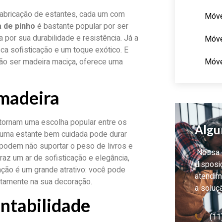
abricação de estantes, cada um com
Móve
 de pinho
é bastante popular por ser
 por sua durabilidade e resistência. Já a
Móve
a sofisticação e um toque exótico. E
Móve
não ser madeira maciça, oferece uma
 madeira
tornam uma escolha popular entre os
Algu
: uma estante bem cuidada pode durar
podem não suportar o peso de livros e
Nossa e
raz um ar de sofisticação e elegância,
disposi
ação é um grande atrativo: você pode
atendim
itamente na sua decoração.
a soluç
entabilidade
(11