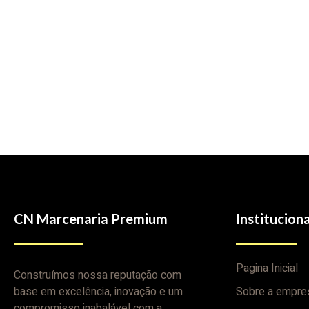
CN Marcenaria Premium
Instituciona
Pagina Inicial
Construímos nossa reputação com
base em excelência, inovação e um
Sobre a empre
compromisso inabalável com a