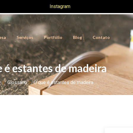
Instagram
esa
Serviços
Portfólio
Blog
Contato
 é estantes de madeira
e
Glossário
O que é estantes de madeira