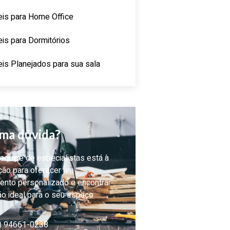
is para Home Office
is para Dormitórios
is Planejados para sua sala
ma dúvida?
quipe de especialistas está à
ção para oferecer um
ento personalizado e encontrar
ão ideal para o seu espaço.
) 94661-0238