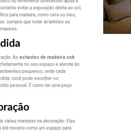
 seco ou levemente umedecido ajuda a
ortante evitar a exposição direta ao sol,
fico para madeira, como cera ou óleo,
-se: sempre que notar arranhões ou
 maiores.
edida
zação. As
estantes de madeira sob
rfeitamente no seu espaço e atende às
m ambientes pequenos, onde cada
edida, você pode escolher os
tilo pessoal. É como ter uma peça
oração
 várias maneiras na decoração. Elas
 ou até mesmo como um espaço para