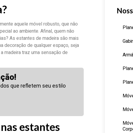
a?
Noss
 mente aquele móvel robusto, que não
Plan
ecial ao ambiente. Afinal, quem não
ias? As estantes de madeira são mais
Gabi
na decoração de qualquer espaço, seja
o, a madeira traz uma sensação de
Armá
Plan
ação!
Plan
dos que refletem seu estilo
Móve
Móve
Móve
 nas estantes
Corp