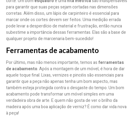
corte. Um bom
esquadro
e uma
fita métrica
são indispensáveis
para garantir que suas peças sejam cortadas nas dimensões
corretas. Além disso, um lápis de carpinteiro é essencial para
marcar onde os cortes devem ser feitos. Uma medição errada
pode levar a desperdício de material e frustração, então nunca
subestime a importância dessas ferramentas. Elas são a base de
qualquer projeto de marcenaria bem-sucedido!
Ferramentas de acabamento
Por último, mas não menos importante, temos as
ferramentas
de acabamento
. Após a montagem de um móvel, é hora de dar
aquele toque final. Lixas, vernizes e pincéis são essenciais para
garantir que a peça não apenas tenha um bom aspecto, mas
também esteja protegida contra o desgaste do tempo. Um bom
acabamento pode transformar um móvel simples em uma
verdadeira obra de arte. E quem não gosta de ver o brilho da
madeira após uma boa aplicação de verniz? É como dar vida nova
à peça!