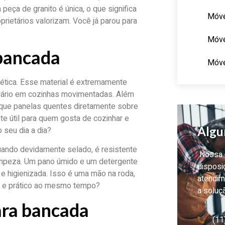
peça de granito é única, o que significa
Móve
prietários valorizam. Você já parou para
Móve
 bancada
Móve
ética. Esse material é extremamente
 diário em cozinhas movimentadas. Além
loque panelas quentes diretamente sobre
e útil para quem gosta de cozinhar e
Algu
 seu dia a dia?
quando devidamente selado, é resistente
Nossa e
 limpeza. Um pano úmido e um detergente
disposi
e higienizada. Isso é uma mão na roda,
atendim
o e prático ao mesmo tempo?
a soluç
ara bancada
(11