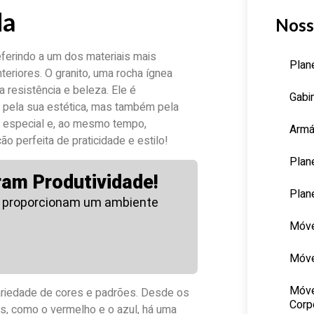
da
Noss
eferindo a um dos materiais mais
Plan
teriores. O granito, uma rocha ígnea
 resistência e beleza. Ele é
Gabi
 pela sua estética, mas também pela
ar especial e, ao mesmo tempo,
Armá
 perfeita de praticidade e estilo!
Plan
ram Produtividade!
Plan
 proporcionam um ambiente
Móve
Móve
Móve
ariedade de cores e padrões. Desde os
Corp
es, como o vermelho e o azul, há uma