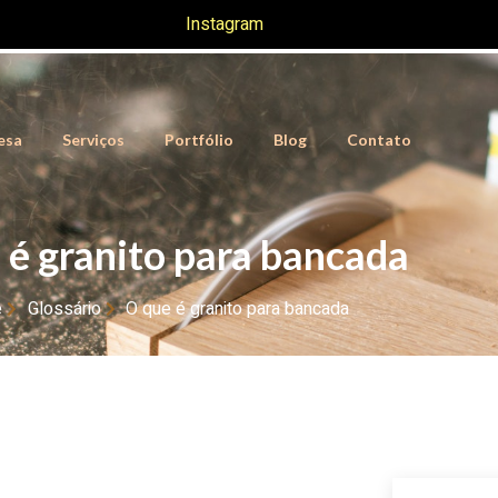
Instagram
esa
Serviços
Portfólio
Blog
Contato
 é granito para bancada
e
Glossário
O que é granito para bancada