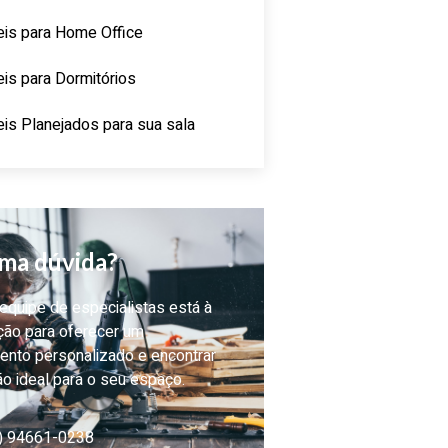
is para Home Office
is para Dormitórios
is Planejados para sua sala
ma dúvida?
quipe de especialistas está à
ção para oferecer um
ento personalizado e encontrar
ão ideal para o seu espaço.
) 94661-0238