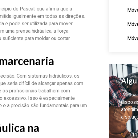
ncípio de Pascal, que afirma que a
Móve
mitida igualmente em todas as direções.
ada e pode ser utilizada para mover
Móve
 uma prensa hidráulica, a força
Móve
suficiente para moldar ou cortar
 marcenaria
recisão. Com sistemas hidráulicos, os
Algu
e seria difícil de alcançar apenas com
ue os profissionais trabalhem com
Nossa e
o excessivo. Isso é especialmente
disposi
e e a precisão são fundamentais para um
atendim
a soluç
áulica na
(11