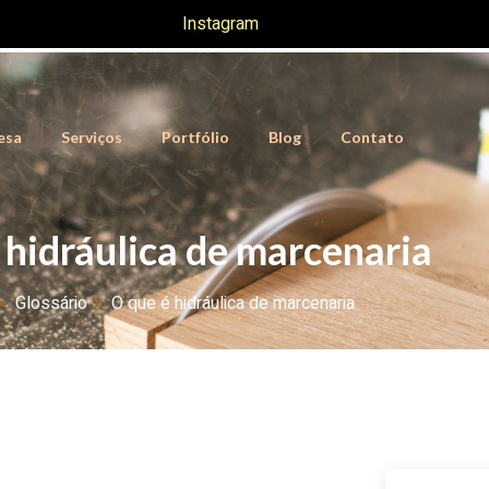
Instagram
esa
Serviços
Portfólio
Blog
Contato
 hidráulica de marcenaria
Glossário
O que é hidráulica de marcenaria