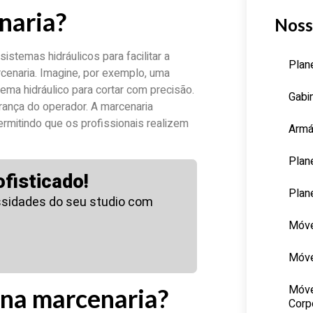
naria?
Noss
stemas hidráulicos para facilitar a
Plan
cenaria. Imagine, por exemplo, uma
ema hidráulico para cortar com precisão.
Gabi
ança do operador. A marcenaria
rmitindo que os profissionais realizem
Armá
Plan
fisticado!
Plan
sidades do seu studio com
Móve
Móve
Móve
 na marcenaria?
Corp