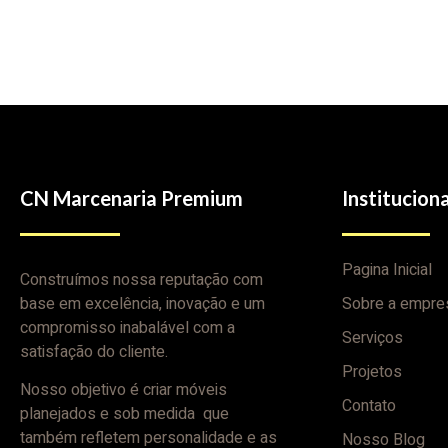
CN Marcenaria Premium
Instituciona
Pagina Inicial
Construímos nossa reputação com
base em excelência, inovação e um
Sobre a empre
compromisso inabalável com a
Serviços
satisfação do cliente.
Projetos
Nosso objetivo é criar móveis
Contato
planejados e sob medida que
também refletem personalidade e as
Nosso Blog