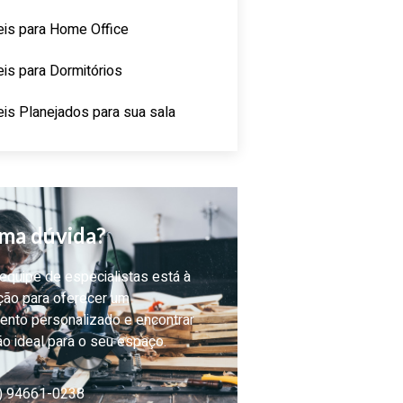
is para Home Office
is para Dormitórios
is Planejados para sua sala
ma dúvida?
quipe de especialistas está à
ção para oferecer um
ento personalizado e encontrar
ão ideal para o seu espaço.
) 94661-0238