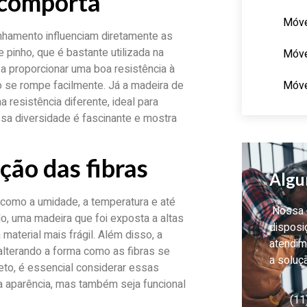
 comporta
Móve
inhamento influenciam diretamente as
pinho, que é bastante utilizada na
Móve
 a proporcionar uma boa resistência à
Móve
ão se rompe facilmente. Já a madeira de
 resistência diferente, ideal para
sa diversidade é fascinante e mostra
ção das fibras
Algu
, como a umidade, a temperatura e até
Nossa e
, uma madeira que foi exposta a altas
disposi
material mais frágil. Além disso, a
atendim
alterando a forma como as fibras se
a soluç
eto, é essencial considerar essas
oa aparência, mas também seja funcional
(11