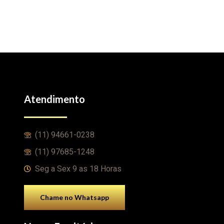
Atendimento
(11) 94661-0238
(11) 97685-1248
Seg a Sex 9 as 18 Horas
Chame no Whatsapp