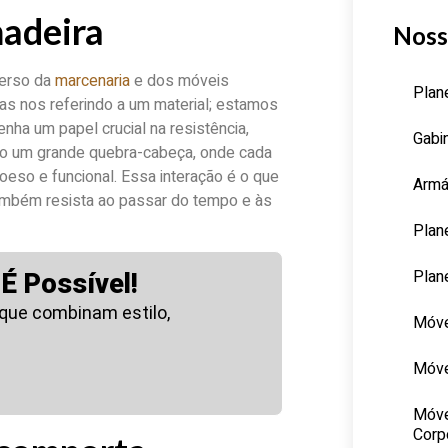
madeira
Noss
verso da
marcenaria
e dos móveis
Plan
s nos referindo a um material; estamos
ha um papel crucial na resistência,
Gabi
omo um grande quebra-cabeça, onde cada
oeso e funcional. Essa interação é o que
Armá
ambém resista ao passar do tempo e às
Plan
Plan
É Possível!
que combinam estilo,
Móve
Móve
Móve
Corp