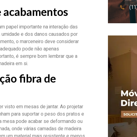
(11
 e acabamentos
 papel importante na interação das
da umidade e dos danos causados por
amento, o marceneiro deve considerar
inadequado pode não apenas
ortanto, é sempre bom lembrar que a
adeira em si.
ção fibra de
r visto em mesas de jantar. Ao projetar
nham para suportar o peso dos pratos e
s, a mesa pode acabar se deformando ou
nada, onde várias camadas de madeira
a em um material mais resistente e menos