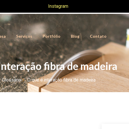
Instagram
esa
Serviços
Portfólio
Blog
Contato
interação fibra de madeira
Glossário
O que é interação fibra de madeira