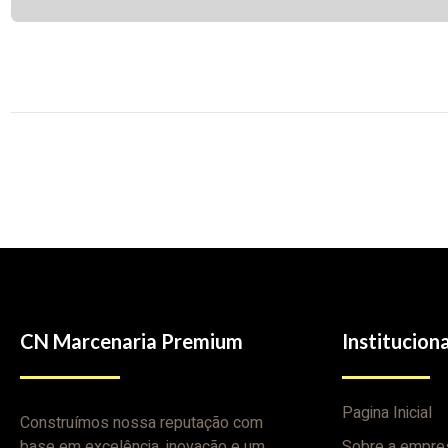
CN Marcenaria Premium
Instituciona
Pagina Inicial
Construímos nossa reputação com
base em excelência, inovação e um
Sobre a empre