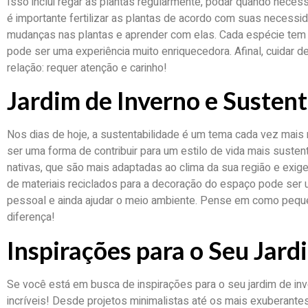
Isso inclui regar as plantas regularmente, podar quando necessá
é importante fertilizar as plantas de acordo com suas necessi
mudanças nas plantas e aprender com elas. Cada espécie tem s
pode ser uma experiência muito enriquecedora. Afinal, cuidar 
relação: requer atenção e carinho!
Jardim de Inverno e Sustent
Nos dias de hoje, a sustentabilidade é um tema cada vez mais 
ser uma forma de contribuir para um estilo de vida mais susten
nativas, que são mais adaptadas ao clima da sua região e exi
de materiais reciclados para a decoração do espaço pode ser
pessoal e ainda ajudar o meio ambiente. Pense em como peq
diferença!
Inspirações para o Seu Jard
Se você está em busca de inspirações para o seu jardim de inver
incríveis! Desde projetos minimalistas até os mais exuberant