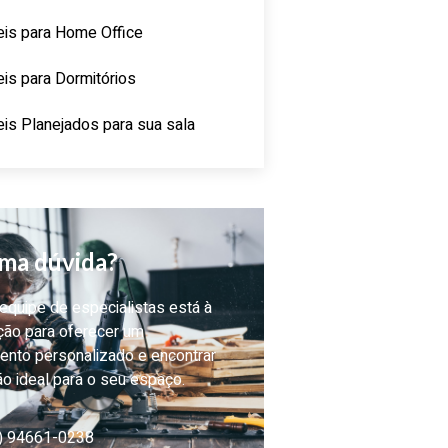
is para Home Office
is para Dormitórios
is Planejados para sua sala
ma dúvida?
quipe de especialistas está à
ção para oferecer um
ento personalizado e encontrar
ão ideal para o seu espaço.
) 94661-0238