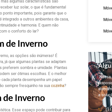
, mas algumas características são
eceber luz solar, o que é fundamental
Móve
ro ponto importante, pois garante que o
é integrado a outros ambientes da casa,
Móve
ntinuidade e harmonia. E quem não
Móve
com o conforto do lar?
m de Inverno
nverno, as opções são inúmeras! É
ra, já que algumas plantas se adaptam
Algu
as preferem sombra e umidade. Plantas
odem ser ótimas escolhas. E o melhor
Nossa e
de cada planta desempenha um papel
disposi
icão sempre fresquinho na sua
cozinha
?
atendim
a soluç
m de Inverno
(11
tética. Esse espaço pode contribuir para