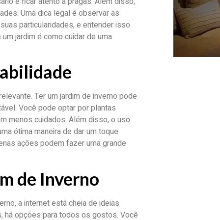
rio e ficar atento a pragas. Além disso,
dades. Uma dica legal é observar as
uas particularidades, e entender isso
de um jardim é como cuidar de uma
abilidade
relevante. Ter um jardim de inverno pode
tável. Você pode optar por plantas
gem menos cuidados. Além disso, o uso
 uma ótima maneira de dar um toque
uenas ações podem fazer uma grande
im de Inverno
no, a internet está cheia de ideias
es, há opções para todos os gostos. Você