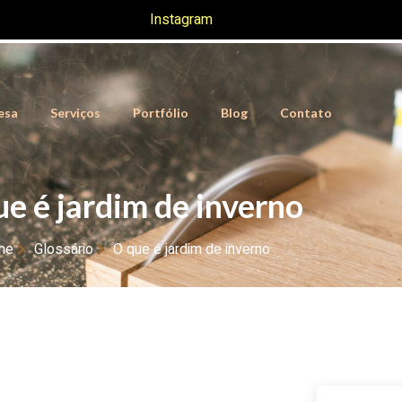
Instagram
esa
Serviços
Portfólio
Blog
Contato
ue é jardim de inverno
me
Glossário
O que é jardim de inverno