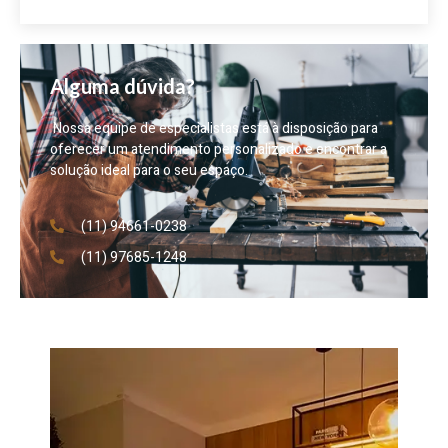
Alguma dúvida?
Nossa equipe de especialistas está à disposição para
oferecer um atendimento personalizado e encontrar a
solução ideal para o seu espaço.
(11) 94661-0238
(11) 97685-1248