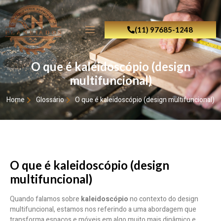
(11) 97685-1248
O que é kaleidoscópio (design
multifuncional)
Home
Glossário
O que é kaleidoscópio (design multifuncional)
O que é kaleidoscópio (design
multifuncional)
Quando falamos sobre
kaleidoscópio
no contexto do design
multifuncional, estamos nos referindo a uma abordagem que
transforma espaços e móveis em algo muito mais dinâmico e