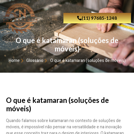
(11) 97685-1248
O que é katamaran (soluções de
móveis)
Home
Glossário
O que é katamaran (soluções de móveis)
O que é katamaran (soluções de
móveis)
Quando falamos sobre katamaran no contexto de soluções de
móveis, é impossível não pensar na versatilidade e na inovação
que esse conceito traz para o design de interiores. O katamaran,