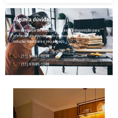
Alguma dúvida?
Nossa equipe de especialistas está à disposição para
oferecer um atendimento personalizado e encontrar a
solução ideal para o seu espaço.
(11) 94661-0238
(11) 97685-1248