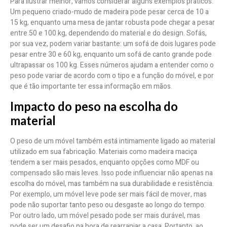
Para ilustrar melhor, vamos considerar alguns exemplos práticos.
Um pequeno criado-mudo de madeira pode pesar cerca de 10 a
15 kg, enquanto uma mesa de jantar robusta pode chegar a pesar
entre 50 e 100 kg, dependendo do material e do design. Sofás,
por sua vez, podem variar bastante: um sofá de dois lugares pode
pesar entre 30 e 60 kg, enquanto um sofá de canto grande pode
ultrapassar os 100 kg. Esses números ajudam a entender como o
peso pode variar de acordo com o tipo e a função do móvel, e por
que é tão importante ter essa informação em mãos.
Impacto do peso na escolha do
material
O peso de um móvel também está intimamente ligado ao material
utilizado em sua fabricação. Materiais como madeira maciça
tendem a ser mais pesados, enquanto opções como MDF ou
compensado são mais leves. Isso pode influenciar não apenas na
escolha do móvel, mas também na sua durabilidade e resistência.
Por exemplo, um móvel leve pode ser mais fácil de mover, mas
pode não suportar tanto peso ou desgaste ao longo do tempo.
Por outro lado, um móvel pesado pode ser mais durável, mas
pode ser um desafio na hora de rearranjar a casa. Portanto, ao