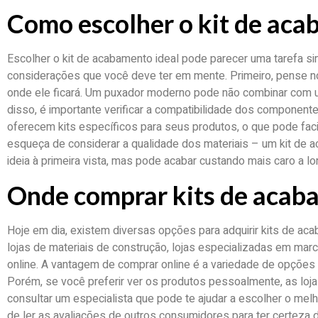
Como escolher o kit de aca
Escolher o kit de acabamento ideal pode parecer uma tarefa 
considerações que você deve ter em mente. Primeiro, pense n
onde ele ficará. Um puxador moderno pode não combinar com u
disso, é importante verificar a compatibilidade dos compone
oferecem kits específicos para seus produtos, o que pode facil
esqueça de considerar a qualidade dos materiais – um kit de
ideia à primeira vista, mas pode acabar custando mais caro a l
Onde comprar kits de acab
Hoje em dia, existem diversas opções para adquirir kits de a
lojas de materiais de construção, lojas especializadas em ma
online. A vantagem de comprar online é a variedade de opções 
Porém, se você preferir ver os produtos pessoalmente, as loj
consultar um especialista que pode te ajudar a escolher o melh
de ler as avaliações de outros consumidores para ter certeza