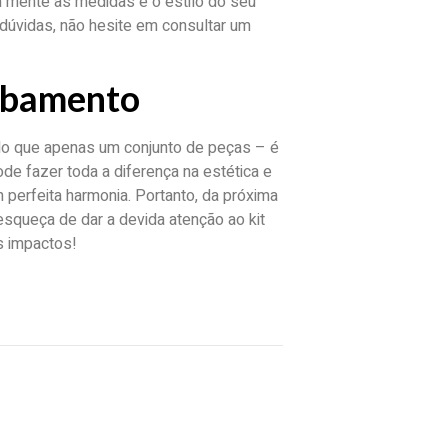
m mente as medidas e o estilo do seu
r dúvidas, não hesite em consultar um
cabamento
 do que apenas um conjunto de peças – é
ode fazer toda a diferença na estética e
 perfeita harmonia. Portanto, da próxima
squeça de dar a devida atenção ao kit
s impactos!