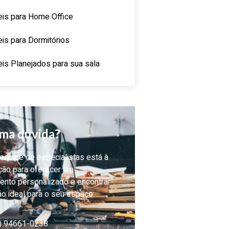
is para Home Office
is para Dormitórios
is Planejados para sua sala
ma dúvida?
quipe de especialistas está à
ção para oferecer um
ento personalizado e encontrar
ão ideal para o seu espaço.
) 94661-0238