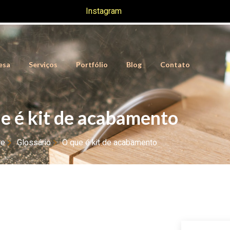
Instagram
esa
Serviços
Portfólio
Blog
Contato
e é kit de acabamento
e
Glossário
O que é kit de acabamento