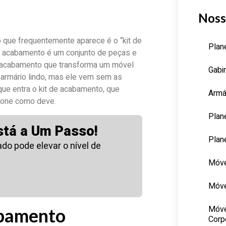
Noss
 que frequentemente aparece é o “kit de
Plan
de acabamento é um conjunto de peças e
le acabamento que transforma um móvel
Gabi
 armário lindo, mas ele vem sem as
que entra o kit de acabamento, que
Armá
cione como deve.
Plan
stá a Um Passo!
Plan
o pode elevar o nível de
Móve
Móve
Móve
abamento
Corp