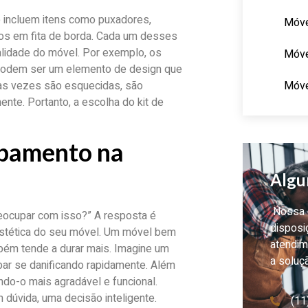
 incluem itens como puxadores,
Móve
os em fita de borda. Cada um desses
lidade do móvel. Por exemplo, os
Móve
 podem ser um elemento de design que
Móve
tas vezes são esquecidas, são
nte. Portanto, a escolha do kit de
abamento na
Algu
Nossa e
eocupar com isso?” A resposta é
disposi
a estética do seu móvel. Um móvel bem
atendim
bém tende a durar mais. Imagine um
a soluç
ar se danificando rapidamente. Além
do-o mais agradável e funcional.
 dúvida, uma decisão inteligente.
(11