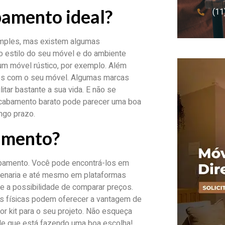
bamento ideal?
(11
simples, mas existem algumas
o estilo do seu móvel e do ambiente
m móvel rústico, por exemplo. Além
ntes com o seu móvel. Algumas marcas
itar bastante a sua vida. E não se
 acabamento barato pode parecer uma boa
ongo prazo.
amento?
cabamento. Você pode encontrá-los em
rcenaria e até mesmo em plataformas
e a possibilidade de comparar preços.
as físicas podem oferecer a vantagem de
or kit para o seu projeto. Não esqueça
 de que está fazendo uma boa escolha!