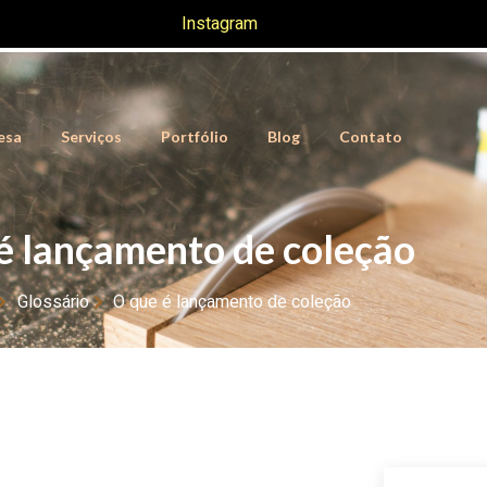
Instagram
esa
Serviços
Portfólio
Blog
Contato
é lançamento de coleção
Glossário
O que é lançamento de coleção