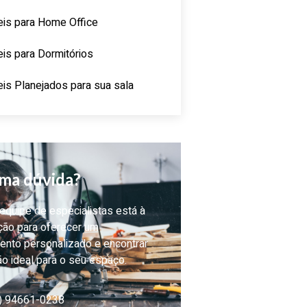
is para Home Office
is para Dormitórios
is Planejados para sua sala
ma dúvida?
quipe de especialistas está à
ção para oferecer um
ento personalizado e encontrar
ão ideal para o seu espaço.
) 94661-0238