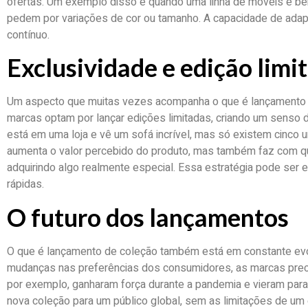
ofertas. Um exemplo disso é quando uma linha de móveis é b
pedem por variações de cor ou tamanho. A capacidade de ada
contínuo.
Exclusividade e edição limi
Um aspecto que muitas vezes acompanha o que é lançamento d
marcas optam por lançar edições limitadas, criando um senso 
está em uma loja e vê um sofá incrível, mas só existem cinco 
aumenta o valor percebido do produto, mas também faz com q
adquirindo algo realmente especial. Essa estratégia pode ser
rápidas.
O futuro dos lançamentos
O que é lançamento de coleção também está em constante evo
mudanças nas preferências dos consumidores, as marcas preci
por exemplo, ganharam força durante a pandemia e vieram para 
nova coleção para um público global, sem as limitações de um 