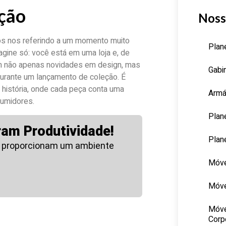
eção
Noss
os nos referindo a um momento muito
Plan
gine só: você está em uma loja e, de
em não apenas novidades em design, mas
Gabi
urante um lançamento de coleção. É
história, onde cada peça conta uma
Armá
sumidores.
Plan
ram Produtividade!
Plan
 proporcionam um ambiente
Móve
Móve
Móve
Corp