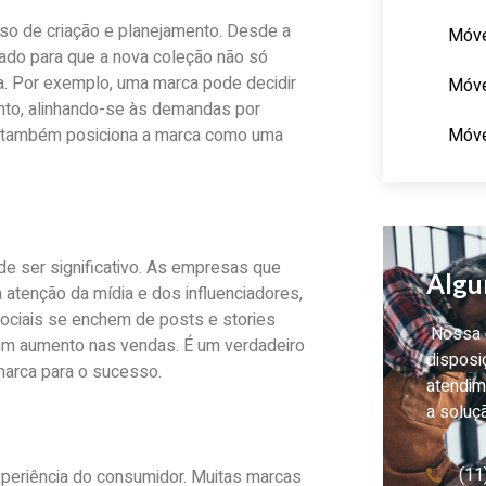
so de criação e planejamento. Desde a
Móve
ado para que a nova coleção não só
. Por exemplo, uma marca pode decidir
Móve
ento, alinhando-se às demandas por
Móve
as também posiciona a marca como uma
e ser significativo. As empresas que
Algu
tenção da mídia e dos influenciadores,
ociais se enchem de posts e stories
Nossa e
 um aumento nas vendas. É um verdadeiro
disposi
marca para o sucesso.
atendim
a soluç
(11
xperiência do consumidor. Muitas marcas