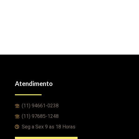
Atendimento
(11) 94661-0238
(11) 97685-1248
Seg a Sex 9 as 18 Horas