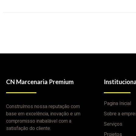
CN Marcenaria Premium
Instituciona
Pagina Inicial
Construímos nossa reputação com
base em excelência, inovação e um
Sobre a empre
compromisso inabalável com a
Serviços
satisfação do cliente.
Projetos