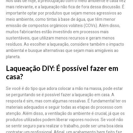
Nos dias de hoje, a preocupação com o meio ambiente é cada vez
mais relevante, e a laqueação não fica de fora dessa discussão. É
importante optar por produtos que sejam menos agressivos ao
meio ambiente, como tintas à base de água, que têm menor
emissão de compostos orgânicos voláteis (COVs). Além disso,
muitos fabricantes estão investindo em processos mais
sustentáveis, que utilizam menos recursos e geram menos
resíduos. Ao escolher a laqueação, considere também o impacto
ambiental e busque alternativas que sejam mais amigáveis ao
planeta.
Laqueação DIY: É possível fazer em
casa?
Se você é do tipo que adora colocar a mão na massa, pode estar
se perguntando se é possível fazer a laqueação em casa. A
resposta é sim, mas com algumas ressalvas. É fundamental ter os
materiais adequados e seguir todas as etapas do processo com
atenção. Além disso, a ventilação do ambiente é crucial, já que os
produtos utilizados podem liberar vapores nocivos. Se você não
se sentir seguro para realizar o trabalho, pode ser uma boa ideia
contratar um profissional. Afinal, um acabamento bem feito faz