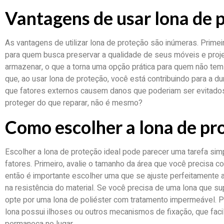
Vantagens de usar lona de 
As vantagens de utilizar lona de proteção são inúmeras. Prim
para quem busca preservar a qualidade de seus móveis e projeto
armazenar, o que a torna uma opção prática para quem não tem
que, ao usar lona de proteção, você está contribuindo para a d
que fatores externos causem danos que poderiam ser evitados.
proteger do que reparar, não é mesmo?
Como escolher a lona de pr
Escolher a lona de proteção ideal pode parecer uma tarefa sim
fatores. Primeiro, avalie o tamanho da área que você precisa c
então é importante escolher uma que se ajuste perfeitamente 
na resistência do material. Se você precisa de uma lona que s
opte por uma lona de poliéster com tratamento impermeável. Po
lona possui ilhoses ou outros mecanismos de fixação, que facil
permaneça no lugar.