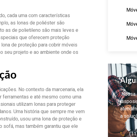
Móve
do, cada uma com características
lo, as lonas de poliéster são
Móve
to as de polietileno são mais leves e
especiais que oferecem proteção
Móve
 lona de proteção para cobrir móveis
 ao seu projeto e ao ambiente onde os
eção
Algu
icações. No contexto da marcenaria, ela
Nossa e
ger ferramentas e até mesmo como uma
disposi
sionais utilizam lonas para proteger
atendim
 danos. Uma história que sempre me vem
a soluç
nstruído, usou uma lona de proteção e
 o sofá, mas também garantiu que ele
(11