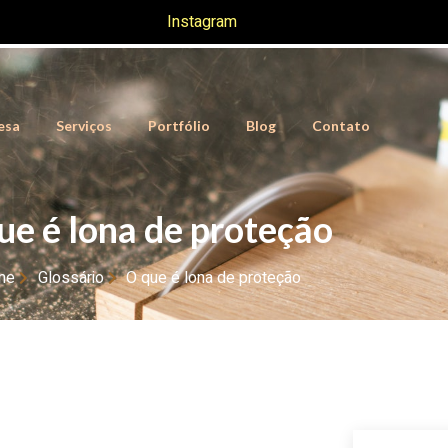
Instagram
esa
Serviços
Portfólio
Blog
Contato
ue é lona de proteção
me
Glossário
O que é lona de proteção