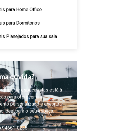
is para Home Office
is para Dormitórios
is Planejados para sua sala
ma dúvida?
quipe de especialistas está à
ção para oferecer um
ento personalizado e encontrar
ão ideal para o seu espaço.
) 94661-0238