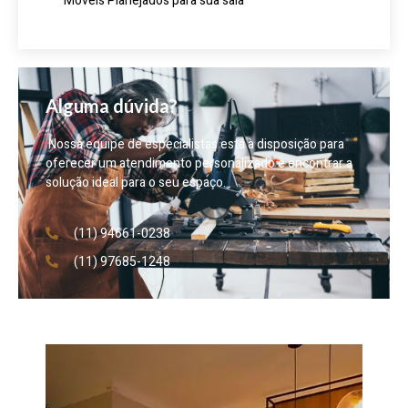
Móveis Planejados para sua sala
Alguma dúvida?
Nossa equipe de especialistas está à disposição para
oferecer um atendimento personalizado e encontrar a
solução ideal para o seu espaço.
(11) 94661-0238
(11) 97685-1248