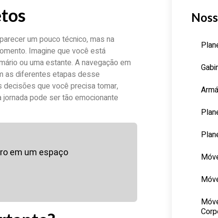
etos
Noss
 parecer um pouco técnico, mas na
Plan
omento. Imagine que você está
mário ou uma estante. A navegação em
Gabi
om as diferentes etapas desse
s decisões que você precisa tomar,
Armá
sa jornada pode ser tão emocionante
Plan
Plan
iro em um espaço
Móve
Móve
Móve
Corp