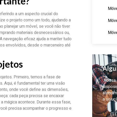
rtante?
Móve
erindo a um aspecto crucial do
ize o projeto como um todo, ajudando a
Móve
o planejar um móvel, se você não tiver
Móve
omprando materiais desnecessários ou,
 A navegação eficaz ajuda a manter tudo
 os envolvidos, desde o marceneiro até
ojetos
Algu
jetos. Primeiro, temos a fase de
Nossa e
. Aqui, é fundamental ter uma visão
disposi
ento, onde você define as dimensões,
atendim
beça: cada peça precisa se encaixar
a soluç
 a mágica acontece. Durante essa fase,
 você precisa acompanhar o progresso e
(11