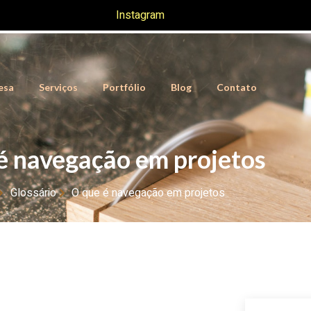
Instagram
esa
Serviços
Portfólio
Blog
Contato
é navegação em projetos
Glossário
O que é navegação em projetos