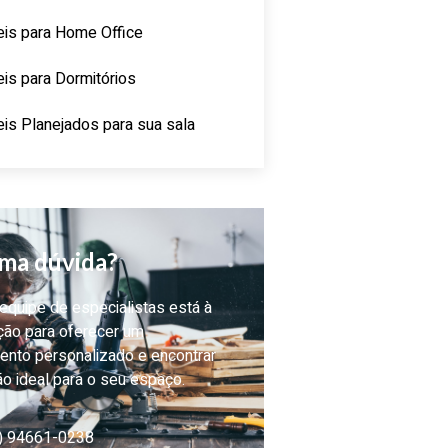
is para Home Office
is para Dormitórios
is Planejados para sua sala
ma dúvida?
quipe de especialistas está à
ção para oferecer um
ento personalizado e encontrar
ão ideal para o seu espaço.
) 94661-0238