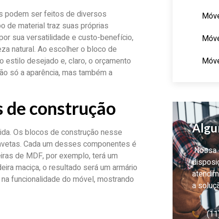
s podem ser feitos de diversos
Móve
 de material traz suas próprias
or sua versatilidade e custo-benefício,
Móve
za natural. Ao escolher o bloco de
Móve
 o estilo desejado e, claro, o orçamento
 não só a aparência, mas também a
s de construção
Algu
ida. Os blocos de construção nesse
 gavetas. Cada um desses componentes é
Nossa e
leiras de MDF, por exemplo, terá um
disposi
deira maciça, o resultado será um armário
atendim
e na funcionalidade do móvel, mostrando
a soluç
(11