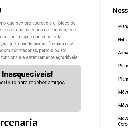
o
Noss
rmo que sempre aparece é o “bloco de
Plan
mos dizer que um bloco de construção é
o maior. Imagine que você está
Gabi
ução que, quando unidas, formam uma
dem ser madeiras, painéis ou até
Armá
funcionais e esteticamente agradáveis.
Plan
Inesquecíveis!
Plan
perfeito para receber amigos
Móve
Móve
Móve
rcenaria
Corp