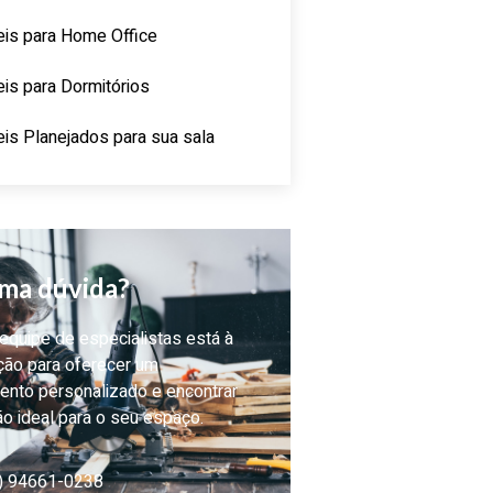
is para Home Office
is para Dormitórios
is Planejados para sua sala
ma dúvida?
quipe de especialistas está à
ção para oferecer um
ento personalizado e encontrar
ão ideal para o seu espaço.
) 94661-0238