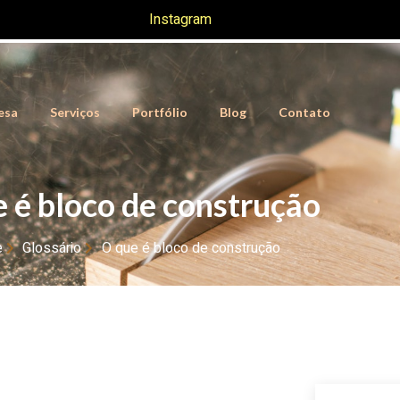
Instagram
esa
Serviços
Portfólio
Blog
Contato
 é bloco de construção
e
Glossário
O que é bloco de construção