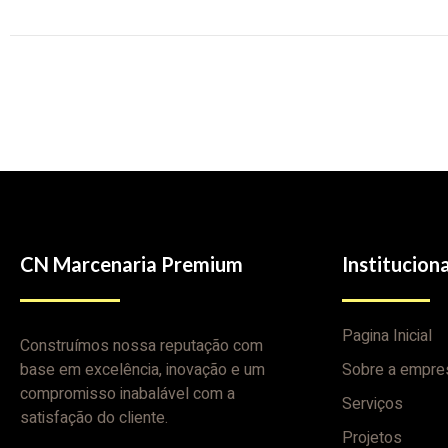
CN Marcenaria Premium
Instituciona
Pagina Inicial
Construímos nossa reputação com
base em excelência, inovação e um
Sobre a empre
compromisso inabalável com a
Serviços
satisfação do cliente.
Projetos