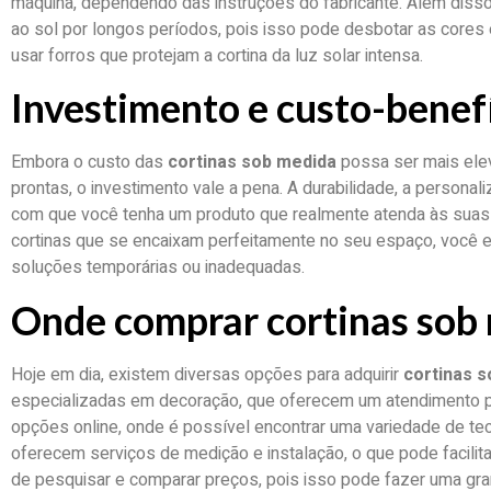
máquina, dependendo das instruções do fabricante. Além disso,
ao sol por longos períodos, pois isso pode desbotar as cores e
usar forros que protejam a cortina da luz solar intensa.
Investimento e custo-benef
Embora o custo das
cortinas sob medida
possa ser mais el
prontas, o investimento vale a pena. A durabilidade, a personal
com que você tenha um produto que realmente atenda às suas
cortinas que se encaixam perfeitamente no seu espaço, você e
soluções temporárias ou inadequadas.
Onde comprar cortinas sob
Hoje em dia, existem diversas opções para adquirir
cortinas 
especializadas em decoração, que oferecem um atendimento 
opções online, onde é possível encontrar uma variedade de te
oferecem serviços de medição e instalação, o que pode facili
de pesquisar e comparar preços, pois isso pode fazer uma gra