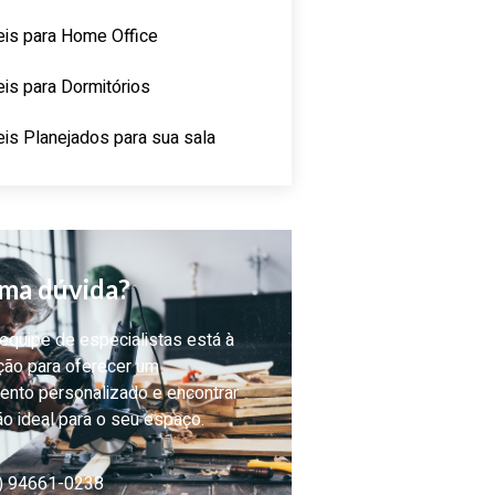
is para Home Office
is para Dormitórios
is Planejados para sua sala
ma dúvida?
quipe de especialistas está à
ção para oferecer um
ento personalizado e encontrar
ão ideal para o seu espaço.
) 94661-0238