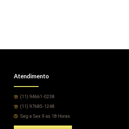
Atendimento
(11) 94661-0238
(11) 97685-1248
Seg a Sex 9 as 18 Horas