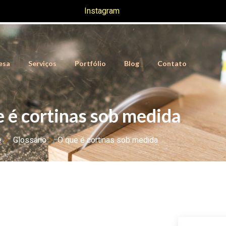
Instagram
esa
Serviços
Portfólio
Blog
Contato
 é cortinas sob medida
e
Glossário
O que é cortinas sob medida