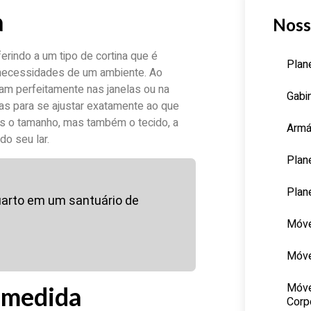
a
Noss
erindo a um tipo de cortina que é
Plan
necessidades de um ambiente. Ao
xam perfeitamente nas janelas ou na
Gabi
as para se ajustar exatamente ao que
as o tamanho, mas também o tecido, a
Armá
do seu lar.
Plan
Plan
uarto em um santuário de
Móve
Móve
Móve
b medida
Corp