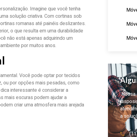
rsonalização. Imagine que você tenha
Móve
ma solução criativa. Com cortinas sob
rtinas romanas até painéis deslizantes.
Móve
erior, o que resulta em uma durabilidade
Móve
 você não está apenas adquirindo um
 ambiente por muitos anos.
l
amental. Você pode optar por tecidos
Algu
uz, ou por opções mais pesadas, como
dica interessante é considerar a
Nossa e
nas mais escuras podem ajudar a
disposi
 podem criar uma atmosfera mais arejada
atendim
a soluç
(11