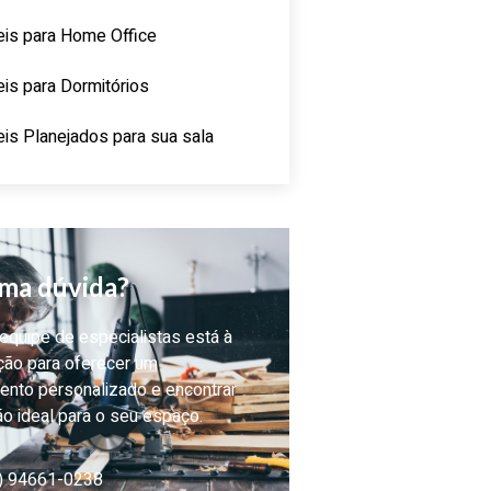
is para Home Office
is para Dormitórios
is Planejados para sua sala
ma dúvida?
quipe de especialistas está à
ção para oferecer um
ento personalizado e encontrar
ão ideal para o seu espaço.
) 94661-0238