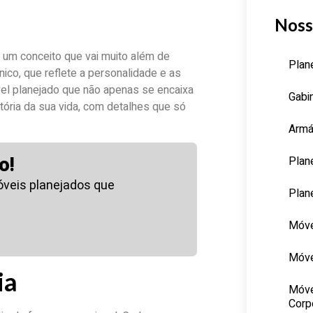
Noss
um conceito que vai muito além de
Plan
nico, que reflete a personalidade e as
el planejado que não apenas se encaixa
Gabi
ória da sua vida, com detalhes que só
Armá
Plan
o!
veis planejados que
Plan
Móve
Móve
ia
Móve
Corp