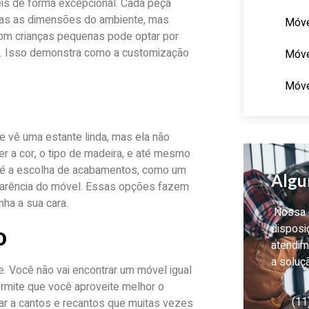
is de forma excepcional. Cada peça
nas as dimensões do ambiente, mas
Móve
 com crianças pequenas pode optar por
s. Isso demonstra como a customização
Móve
Móve
e vê uma estante linda, mas ela não
r a cor, o tipo de madeira, e até mesmo
o é a escolha de acabamentos, como um
Algu
parência do móvel. Essas opções fazem
nha a sua cara.
Nossa e
disposi
o
atendim
a soluç
. Você não vai encontrar um móvel igual
rmite que você aproveite melhor o
(11
r a cantos e recantos que muitas vezes