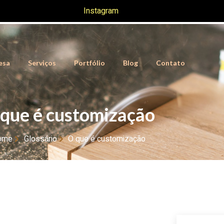
Instagram
esa
Serviços
Portfólio
Blog
Contato
que é customização
ome
Glossário
O que é customização