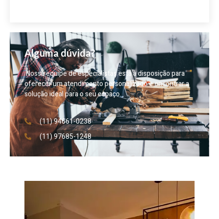
Alguma dúvida?
Nossa equipe de especialistas está à disposição para
oferecer um atendimento personalizado e encontrar a
solução ideal para o seu espaço.
(11) 94661-0238
(11) 97685-1248