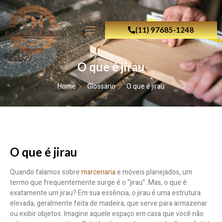
(11) 97685-1248
O que é jirau
Home
Glossário
O que é jirau
O que é jirau
Quando falamos sobre
marcenaria
e móveis planejados, um
termo que frequentemente surge é o “jirau”. Mas, o que é
exatamente um jirau? Em sua essência, o jirau é uma estrutura
elevada, geralmente feita de madeira, que serve para armazenar
ou exibir objetos. Imagine aquele espaço em casa que você não