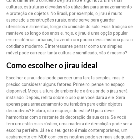
Curiosamente, o conceito de jirau não é algo novo. Em várias
culturas, estruturas elevadas são utilizadas para armazenamento
e proteção de objetos. No Brasil, por exemplo, o jirau é muito
associado a construções rurais, onde serve para guardar
utensílios e alimentos, longe da umidade do solo. Essa tradição se
manteve ao longo dos anos e, hoje, o jirau é uma opção popular
em residências urbanas, trazendo um pouco dessa história para o
cotidiano moderno. É interessante pensar como um simples
móvel pode carregar tanta cultura e significado, não é mesmo?
Como escolher o jirau ideal
Escolher o jirau ideal pode parecer uma tarefa simples, mas é
preciso considerar alguns fatores. Primeiro, pense no espaço
disponível. Meça a altura do ambiente e a área onde o jirau será
instalado. Depois, reflita sobre o uso que você dará a ele. Será
apenas para armazenamento ou também para exibir objetos
decorativos? E claro, não esqueça do estilo! O jirau deve
harmonizar com o restante da decoração da sua casa. Se você
tem um estilo mais rústico, uma madeira de demolição pode ser a
escolha perfeita. Já se o seu gosto é mais contemporâneo, um
acabamento em MDF com cores neutras pode ser mais adequado.