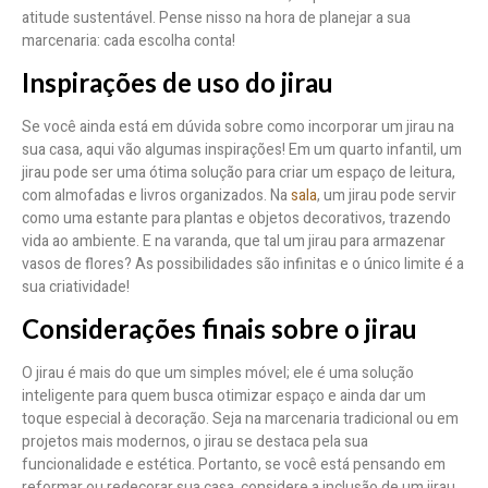
atitude sustentável. Pense nisso na hora de planejar a sua
marcenaria: cada escolha conta!
Inspirações de uso do jirau
Se você ainda está em dúvida sobre como incorporar um jirau na
sua casa, aqui vão algumas inspirações! Em um quarto infantil, um
jirau pode ser uma ótima solução para criar um espaço de leitura,
com almofadas e livros organizados. Na
sala
, um jirau pode servir
como uma estante para plantas e objetos decorativos, trazendo
vida ao ambiente. E na varanda, que tal um jirau para armazenar
vasos de flores? As possibilidades são infinitas e o único limite é a
sua criatividade!
Considerações finais sobre o jirau
O jirau é mais do que um simples móvel; ele é uma solução
inteligente para quem busca otimizar espaço e ainda dar um
toque especial à decoração. Seja na marcenaria tradicional ou em
projetos mais modernos, o jirau se destaca pela sua
funcionalidade e estética. Portanto, se você está pensando em
reformar ou redecorar sua casa, considere a inclusão de um jirau.