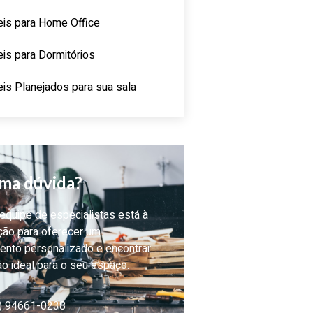
is para Home Office
is para Dormitórios
is Planejados para sua sala
ma dúvida?
quipe de especialistas está à
ção para oferecer um
ento personalizado e encontrar
ão ideal para o seu espaço.
) 94661-0238