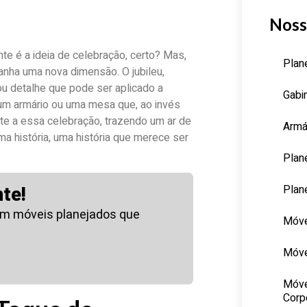
Noss
te é a ideia de celebração, certo? Mas,
Plan
nha uma nova dimensão. O jubileu,
ou detalhe que pode ser aplicado a
Gabi
 um armário ou uma mesa que, ao invés
e a essa celebração, trazendo um ar de
Armá
a história, uma história que merece ser
Plan
Plan
te!
om móveis planejados que
Móve
Móve
Móve
Corp