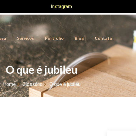
Instagram
esa
Serviços
Portfólio
Blog
Contato
O que é jubileu
Home
Glossário
O que é jubileu