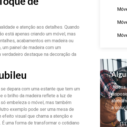
 Toque de
Móve
Móve
ualidade e atenção aos detalhes. Quando
não está apenas criando um móvel, mas
Móve
 entalhes, acabamentos em madeira ou
, um painel de madeira com um
 verdadeiro destaque na decoração da
ubileu
Algu
Nossa e
 se depara com uma estante que tem um
disposi
o brilho da madeira reflete a luz de
atendim
ão só embeleza o móvel, mas também
a soluç
 Outro exemplo pode ser uma mesa de
m efeito visual que chama a atenção e
 É uma forma de transformar o cotidiano
(11