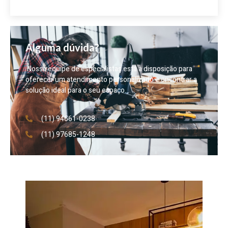
Alguma dúvida?
Nossa equipe de especialistas está à disposição para
oferecer um atendimento personalizado e encontrar a
solução ideal para o seu espaço.
(11) 94661-0238
(11) 97685-1248