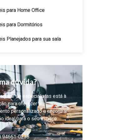
is para Home Office
is para Dormitórios
is Planejados para sua sala
ma dúvida?
quipe de especialistas está à
ção para oferecer um
ento personalizado e encontrar
ão ideal para o seu espaço.
) 94661-0238