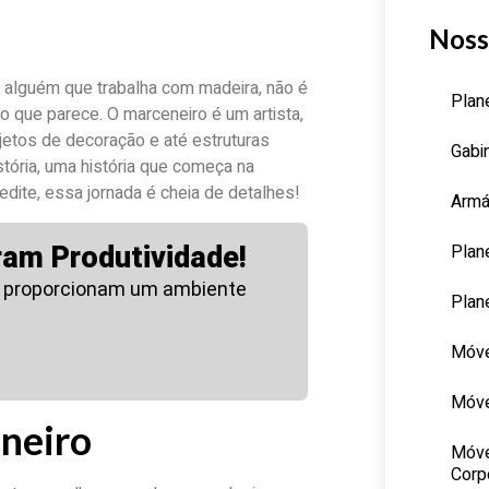
Noss
alguém que trabalha com madeira, não é
Plan
 que parece. O marceneiro é um artista,
jetos de decoração e até estruturas
Gabi
ória, uma história que começa na
redite, essa jornada é cheia de detalhes!
Armá
Plan
ram Produtividade!
 proporcionam um ambiente
Plan
Móve
Móve
neiro
Móve
Corp