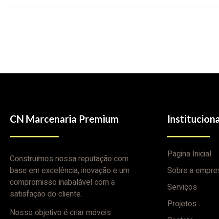
CN Marcenaria Premium
Instituciona
Pagina Inicial
Construímos nossa reputação com
base em excelência, inovação e um
Sobre a empre
compromisso inabalável com a
Serviços
satisfação do cliente.
Projetos
Nosso objetivo é criar móveis