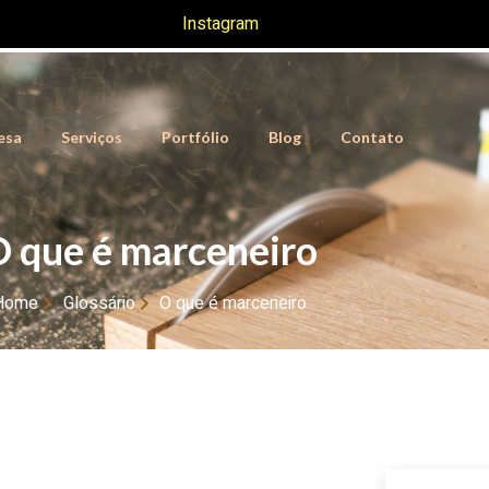
Instagram
esa
Serviços
Portfólio
Blog
Contato
O que é marceneiro
Home
Glossário
O que é marceneiro