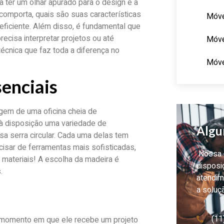
 ter um olhar apurado para o design e a
comporta, quais são suas características
Móve
eficiente. Além disso, é fundamental que
ecisa interpretar projetos ou até
Móve
técnica que faz toda a diferença no
Móve
senciais
gem de uma oficina cheia de
à disposição uma variedade de
Algu
osa serra circular. Cada uma delas tem
isar de ferramentas mais sofisticadas,
Nossa e
materiais! A escolha da madeira é
disposi
.
atendim
a soluç
(11
 momento em que ele recebe um projeto