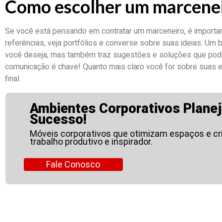
Como escolher um marcene
Se você está pensando em contratar um marceneiro, é importa
referências, veja portfólios e converse sobre suas ideias. Um
você deseja, mas também traz sugestões e soluções que pode
comunicação é chave! Quanto mais claro você for sobre suas e
final.
Ambientes Corporativos Planej
Sucesso!
Móveis corporativos que otimizam espaços e c
trabalho produtivo e inspirador.
Fale Conosco