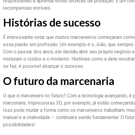
responsáveis e aprenda novas técnicas de produção. É um con
recompensas incríveis.
Histórias de sucesso
É interessante notar que muitos marceneiros começaram como
essa paixão em profissão. Um exemplo é o João, que sempre 
Com o passar dos anos, ele decidiu abrir seu próprio negócio e
misturam o rústico e o moderno. Histórias como a dele mostr
se faz, é possível alcançar o sucesso.
O futuro da marcenaria
O que é marceneiro no futuro? Com a tecnologia avançando, é
marcenaria. Impressoras 3D, por exemplo, já estão começando a 
Isso pode mudar a forma como os marceneiros trabalham, mas 
manual e a criatividade – continuará sendo fundamental. O futu
possibilidades!