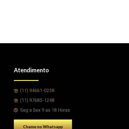
Atendimento
(11) 94661-0238
(11) 97685-1248
Seg a Sex 9 as 18 Horas
Chame no Whatsapp