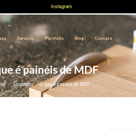
Instagram
esa
Serviços
Portfólio
Blog
Contato
que é painéis de MDF
me
Glossário
O que é painéis de MDF