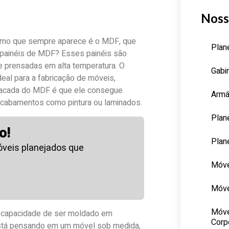
Noss
rmo que sempre aparece é o MDF, que
Plan
s painéis de MDF? Esses painéis são
s e prensadas em alta temperatura. O
Gabi
ideal para a fabricação de móveis,
sacada do MDF é que ele consegue
Armá
r acabamentos como pintura ou laminados.
Plan
o!
Plan
veis planejados que
Móve
Móve
Móve
a capacidade de ser moldado em
Corp
 está pensando em um móvel sob medida,