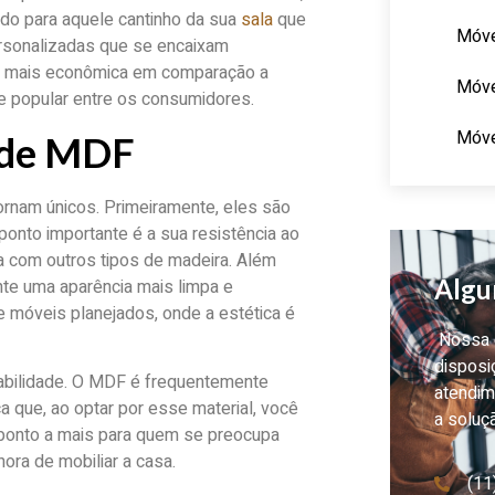
ado para aquele cantinho da sua
sala
que
Móve
rsonalizadas que se encaixam
o mais econômica em comparação a
Móve
te popular entre os consumidores.
Móve
s de MDF
rnam únicos. Primeiramente, eles são
o ponto importante é a sua resistência ao
 com outros tipos de madeira. Além
Algu
nte uma aparência mais limpa e
e móveis planejados, onde a estética é
Nossa e
disposi
abilidade. O MDF é frequentemente
atendim
ca que, ao optar por esse material, você
a soluç
m ponto a mais para quem se preocupa
ora de mobiliar a casa.
(11