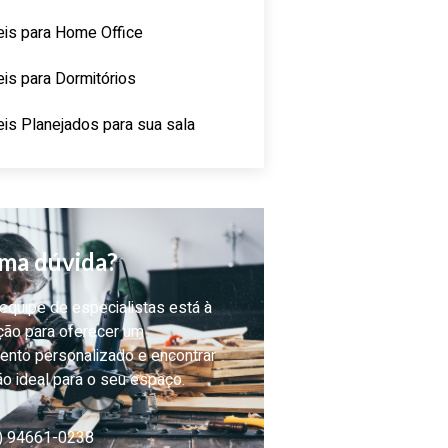
is para Home Office
is para Dormitórios
is Planejados para sua sala
ma dúvida?
quipe de especialistas está à
ção para oferecer um
ento personalizado e encontrar
ão ideal para o seu espaço.
) 94661-0238