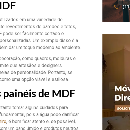
 MDF
(11
tilizados em uma variedade de
té revestimentos de paredes e tetos,
DF pode ser facilmente cortado e
 personalizadas. Um exemplo disso é a
podem dar um toque moderno ao ambiente.
 decoração, como quadros, molduras e
ermite que artesãos e designers
heias de personalidade. Portanto, se
omo uma opção viável e estilosa.
 painéis de MDF
rtante tomar alguns cuidados para
 fundamental, pois a água pode danificar
iro
, é bom ficar atento e, se possível,
a com um pano úmido e produtos neutros,