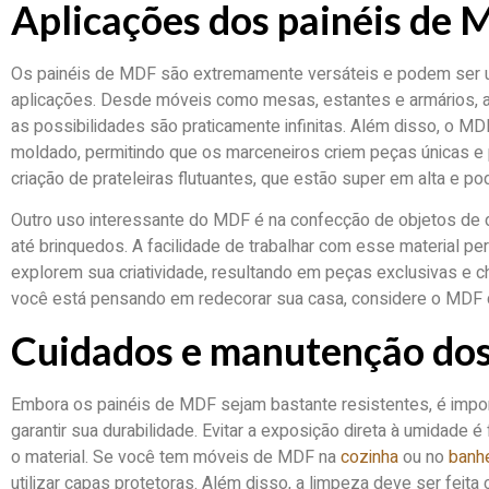
Aplicações dos painéis de
Os painéis de MDF são extremamente versáteis e podem ser u
aplicações. Desde móveis como mesas, estantes e armários, a
as possibilidades são praticamente infinitas. Além disso, o M
moldado, permitindo que os marceneiros criem peças únicas e
criação de prateleiras flutuantes, que estão super em alta e 
Outro uso interessante do MDF é na confecção de objetos de
até brinquedos. A facilidade de trabalhar com esse material p
explorem sua criatividade, resultando em peças exclusivas e c
você está pensando em redecorar sua casa, considere o MDF c
Cuidados e manutenção dos
Embora os painéis de MDF sejam bastante resistentes, é impo
garantir sua durabilidade. Evitar a exposição direta à umidade é
o material. Se você tem móveis de MDF na
cozinha
ou no
banhe
utilizar capas protetoras. Além disso, a limpeza deve ser feit