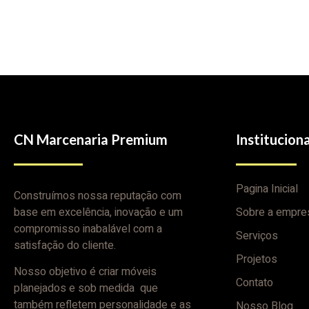
CN Marcenaria Premium
Instituciona
Pagina Inicial
Construímos nossa reputação com
base em excelência, inovação e um
Sobre a empre
compromisso inabalável com a
Serviços
satisfação do cliente.
Projetos
Nosso objetivo é criar móveis
Contato
planejados e sob medida que
também refletem personalidade e as
Nosso Blog