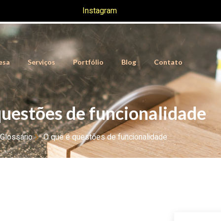
Instagram
esa
Serviços
Portfólio
Blog
Contato
questões de funcionalidade
Glossário
O que é questões de funcionalidade