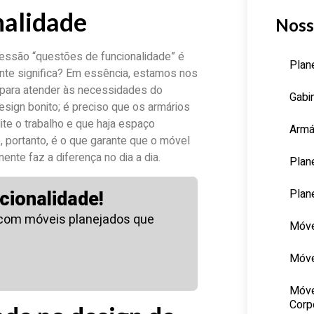
nalidade
Noss
essão “questões de funcionalidade” é
Plan
nte significa? Em essência, estamos nos
 para atender às necessidades do
Gabi
design bonito; é preciso que os armários
ite o trabalho e que haja espaço
Armá
, portanto, é o que garante que o móvel
nte faz a diferença no dia a dia.
Plan
Plan
cionalidade!
 com móveis planejados que
Móve
Móve
Móve
Corp