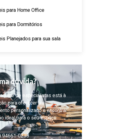
is para Home Office
is para Dormitórios
is Planejados para sua sala
ma dúvida?
quipe de especialistas está à
ção para oferecer um
ento personalizado e encontrar
ão ideal para o seu espaço.
) 94661-0238