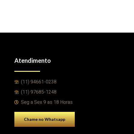
Atendimento
(11) 94661-0238
(11) 97685-1248
Seg a Sex 9 as 18 Horas
Chame no Whatsapp