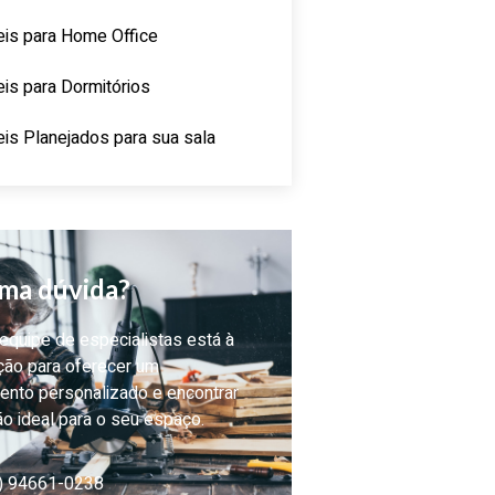
is para Home Office
is para Dormitórios
is Planejados para sua sala
ma dúvida?
quipe de especialistas está à
ção para oferecer um
ento personalizado e encontrar
ão ideal para o seu espaço.
) 94661-0238