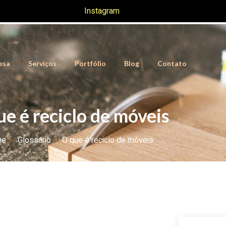
Instagram
esa
Serviços
Portfólio
Blog
Contato
ue é reciclo de móveis
me
Glossário
O que é reciclo de móveis