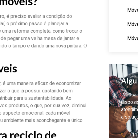
 móveis?
Móve
o, é preciso avaliar a condição do
aí, o próximo passo é planejar a
Móve
té uma reforma completa, como trocar o
Móve
ode pegar uma velha mesa de jantar e
ndo o tampo e dando uma nova pintura. O
veis
Algu
ar, é uma maneira eficaz de economizar
izar o que já possui, gastando bem
Nossa e
ibuir para a sustentabilidade. Ao
disposi
vos produtos, o que, por sua vez, diminui
atendim
o aspecto emocional: cada móvel
a soluç
eu ambiente mais aconchegante e único.
a reciclo de
(11