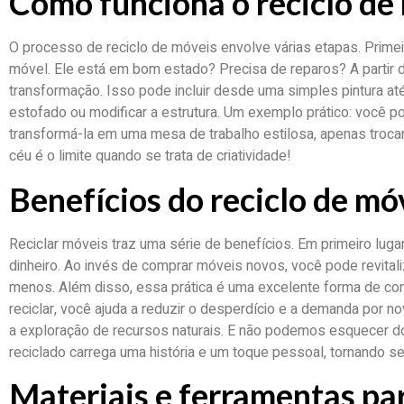
Como funciona o reciclo de
O processo de reciclo de móveis envolve várias etapas. Primeir
móvel. Ele está em bom estado? Precisa de reparos? A partir d
transformação. Isso pode incluir desde uma simples pintura a
estofado ou modificar a estrutura. Um exemplo prático: você p
transformá-la em uma mesa de trabalho estilosa, apenas troca
céu é o limite quando se trata de criatividade!
Benefícios do reciclo de mó
Reciclar móveis traz uma série de benefícios. Em primeiro lug
dinheiro. Ao invés de comprar móveis novos, você pode revital
menos. Além disso, essa prática é uma excelente forma de contr
reciclar, você ajuda a reduzir o desperdício e a demanda por no
a exploração de recursos naturais. E não podemos esquecer d
reciclado carrega uma história e um toque pessoal, tornando s
Materiais e ferramentas par