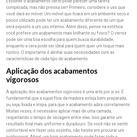
Escolher o acabamento certo pode parecer uma tarefa
complicada, mas não precisa ser! Primeiro, considere o uso que
você dará ao móvel. Um móvel que ficará em um ambiente seco e
pouco utilizado pode ter um acabamento diferente de um que
será exposto a um uso intenso. Além disso, pense na estética:
você prefere um acabamento mais brilhante ou fosco? O verniz
pode ser uma boa escolha para quem busca durabilidade,
enquanto a cera pode ser ideal para quem quer um toque mais
rústico. O importante é alinhar suas necessidades com as
características de cada tipo de acabamento.
Aplicação dos acabamentos
vigorosos
A aplicação dos acabamentos vigorosos é uma arte por si só. É
fundamental que a superfície da madeira esteja bem preparada,
ou seja, lixada e limpa, para que o acabamento adira corretamente.
Muitas vezes, é necessário aplicar mais de uma camada,
respeitando o tempo de secagem entre elas. Isso garante um
resultado final mais uniforme e duradouro. Se você não se sentir
confortável em fazer isso sozinho, não hesite em procurar um
profissional. Afinal, um bom acabamento pode fazer toda a