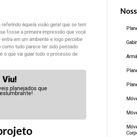
Noss
 referindo àquela visão geral que se tem
Plan
se fosse a primeira impressão que você
ê entra em um ambiente e logo percebe
Gabi
 como tudo parece ter sido pensado
 é o que vai guiar todo o processo de
Armá
Plan
Viu!
Plan
veis planejados que
eslumbrante!
Móve
Móve
Móve
projeto
Corp