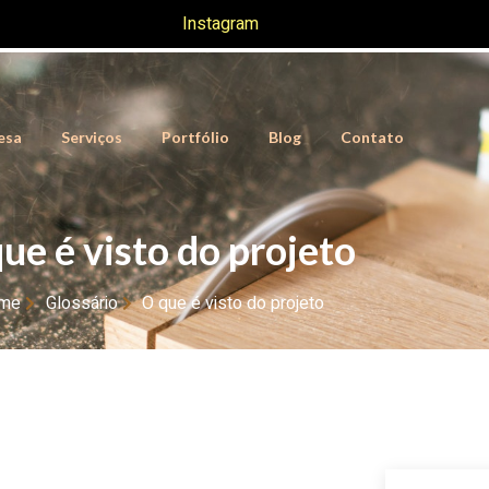
Instagram
esa
Serviços
Portfólio
Blog
Contato
ue é visto do projeto
me
Glossário
O que é visto do projeto