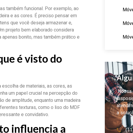
mas também funcional. Por exemplo, ao
Móve
deira e as cores. É preciso pensar em
 itens que você deseja armazenar e,
Móve
. Um projeto bem elaborado considera
Móve
ja apenas bonito, mas também prático e
ue é visto do
Algu
escolha de materiais, as cores, as
Nossa e
nha um papel crucial na percepção do
disposi
ão de amplitude, enquanto uma madeira
atendim
ferentes texturas, como o liso do MDF
a soluç
teressante e convidativo.
to influencia a
(11