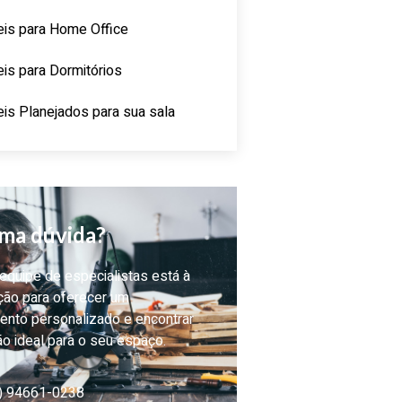
is para Home Office
is para Dormitórios
is Planejados para sua sala
ma dúvida?
quipe de especialistas está à
ção para oferecer um
ento personalizado e encontrar
ão ideal para o seu espaço.
) 94661-0238