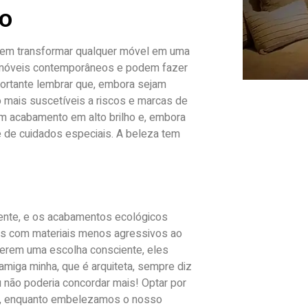
ho
dem transformar qualquer móvel em uma
m móveis contemporâneos e podem fazer
portante lembrar que, embora sejam
 mais suscetíveis a riscos e marcas de
m acabamento em alto brilho e, embora
de de cuidados especiais. A beleza tem
cente, e os acabamentos ecológicos
os com materiais menos agressivos ao
serem uma escolha consciente, eles
iga minha, que é arquiteta, sempre diz
u não poderia concordar mais! Optar por
ar, enquanto embelezamos o nosso