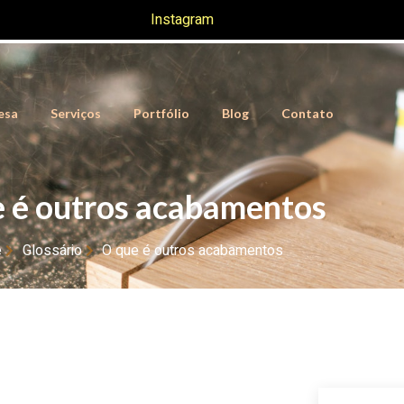
Instagram
esa
Serviços
Portfólio
Blog
Contato
 é outros acabamentos
e
Glossário
O que é outros acabamentos