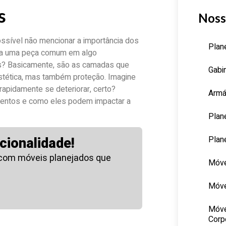
s
Noss
ssível não mencionar a importância dos
Plan
orma uma peça comum em algo
s? Basicamente, são as camadas que
Gabi
stética, mas também proteção. Imagine
pidamente se deteriorar, certo?
Armá
amentos e como eles podem impactar a
Plan
Plan
cionalidade!
 com móveis planejados que
Móve
Móve
Móve
Corp