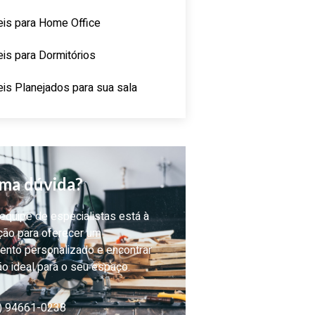
is para Home Office
is para Dormitórios
is Planejados para sua sala
ma dúvida?
quipe de especialistas está à
ção para oferecer um
ento personalizado e encontrar
ão ideal para o seu espaço.
) 94661-0238