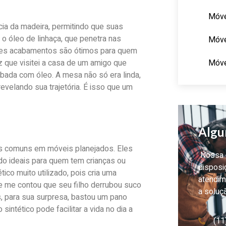
Móve
a da madeira, permitindo que suas
o óleo de linhaça, que penetra nas
Móve
esses acabamentos são ótimos para quem
Móve
 que visitei a casa de um amigo que
bada com óleo. A mesa não só era linda,
velando sua trajetória. É isso que um
Algu
is comuns em móveis planejados. Eles
Nossa e
do ideais para quem tem crianças ou
disposi
ico muito utilizado, pois cria uma
atendim
e me contou que seu filho derrubou suco
a soluç
, para sua surpresa, bastou um pano
ntético pode facilitar a vida no dia a
(11