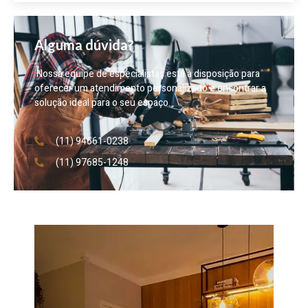
Alguma dúvida?
Nossa equipe de especialistas está à disposição para
oferecer um atendimento personalizado e encontrar a
solução ideal para o seu espaço.
(11) 94661-0238
(11) 97685-1248