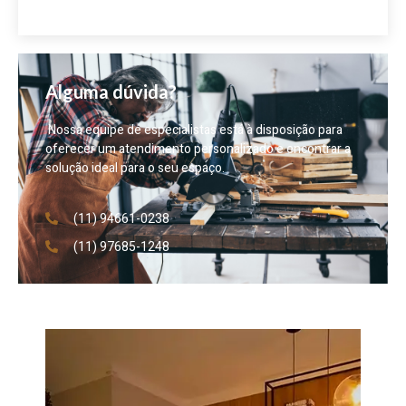
Alguma dúvida?
Nossa equipe de especialistas está à disposição para
oferecer um atendimento personalizado e encontrar a
solução ideal para o seu espaço.
(11) 94661-0238
(11) 97685-1248