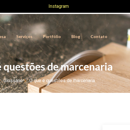
Instagram
esa
Serviços
Portfólio
Blog
Contato
é questões de marcenaria
Glossário
O que é questões de marcenaria