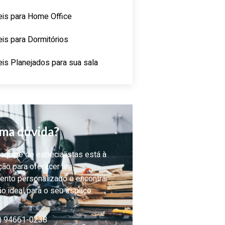
is para Home Office
is para Dormitórios
is Planejados para sua sala
ma dúvida?
quipe de especialistas está à
ção para oferecer um
ento personalizado e encontrar
ão ideal para o seu espaço.
) 94661-0238