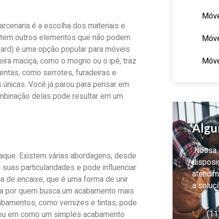
Móve
cenaria é a escolha dos materiais e
xistem outros elementos que não podem
Móve
ard) é uma opção popular para móveis
Móve
deira maciça, como o mogno ou o ipê, traz
entas, como serrotes, furadeiras e
s únicas. Você já parou para pensar em
mbinação delas pode resultar em um
Algu
Nossa e
aque. Existem várias abordagens, desde
disposi
suas particularidades e pode influenciar
atendim
ca de encaixe, que é uma forma de unir
a soluç
ada por quem busca um acabamento mais
cabamentos, como vernizes e tintas, pode
(11
nsou em como um simples acabamento