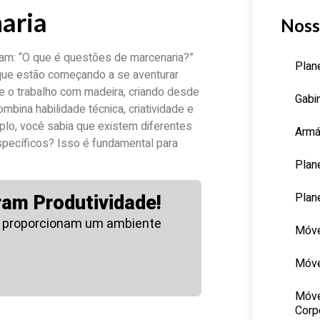
aria
Noss
am: “O que é questões de marcenaria?”
Plan
que estão começando a se aventurar
e o trabalho com madeira, criando desde
Gabi
bina habilidade técnica, criatividade e
lo, você sabia que existem diferentes
Armá
specíficos? Isso é fundamental para
Plan
Plan
ram Produtividade!
 proporcionam um ambiente
Móve
Móve
Móve
Corp