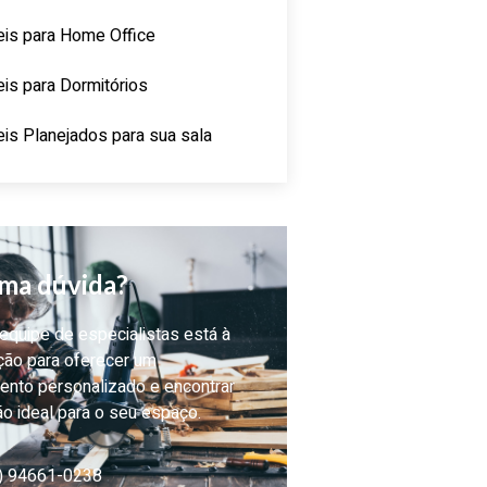
is para Home Office
is para Dormitórios
is Planejados para sua sala
ma dúvida?
quipe de especialistas está à
ção para oferecer um
ento personalizado e encontrar
ão ideal para o seu espaço.
) 94661-0238