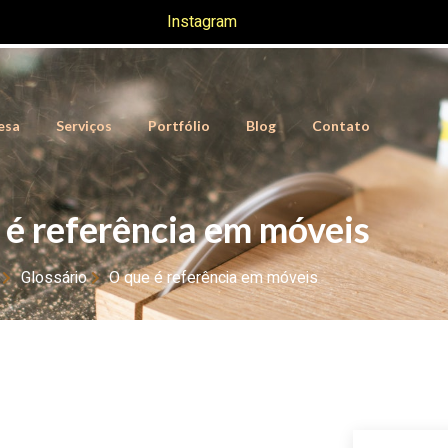
Instagram
esa
Serviços
Portfólio
Blog
Contato
 é referência em móveis
Glossário
O que é referência em móveis