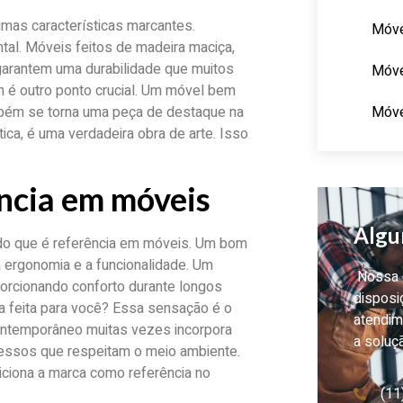
mas características marcantes.
Móve
tal. Móveis feitos de madeira maciça,
garantem uma durabilidade que muitos
Móve
n é outro ponto crucial. Um móvel bem
Móve
mbém se torna uma peça de destaque na
ca, é uma verdadeira obra de arte. Isso
ência em móveis
Algu
 do que é referência em móveis. Um bom
a ergonomia e a funcionalidade. Um
Nossa e
orcionando conforto durante longos
disposi
a feita para você? Essa sensação é o
atendim
ontemporâneo muitas vezes incorpora
a soluç
ocessos que respeitam o meio ambiente.
ciona a marca como referência no
(11