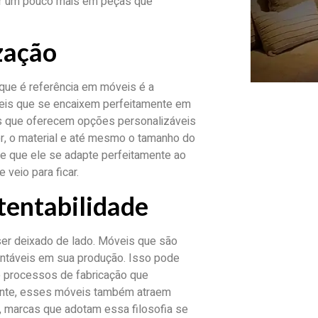
tir um pouco mais em peças que
zação
que é referência em móveis é a
eis que se encaixem perfeitamente em
as que oferecem opções personalizáveis
r, o material e até mesmo o tamanho do
e que ele se adapte perfeitamente ao
veio para ficar.
tentabilidade
ser deixado de lado. Móveis que são
entáveis em sua produção. Isso pode
 e processos de fabricação que
ente, esses móveis também atraem
 marcas que adotam essa filosofia se