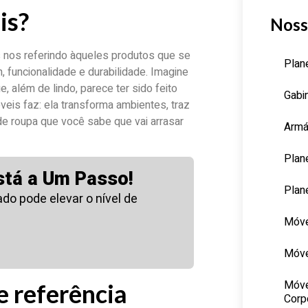
is?
Noss
 nos referindo àqueles produtos que se
Plan
funcionalidade e durabilidade. Imagine
, além de lindo, parece ter sido feito
Gabi
eis faz: ela transforma ambientes, traz
de roupa que você sabe que vai arrasar
Armá
Plan
stá a Um Passo!
Plan
o pode elevar o nível de
Móve
Móve
Móve
e referência
Corp