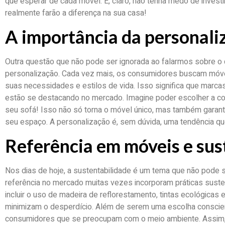
que esperar de cada móvel. E, claro, não tenha medo de inves
realmente farão a diferença na sua casa!
A importância da personali
Outra questão que não pode ser ignorada ao falarmos sobre o 
personalização. Cada vez mais, os consumidores buscam móv
suas necessidades e estilos de vida. Isso significa que marc
estão se destacando no mercado. Imagine poder escolher a co
seu sofá! Isso não só torna o móvel único, mas também garant
seu espaço. A personalização é, sem dúvida, uma tendência que 
Referência em móveis e sus
Nos dias de hoje, a sustentabilidade é um tema que não pode 
referência no mercado muitas vezes incorporam práticas sust
incluir o uso de madeira de reflorestamento, tintas ecológicas
minimizam o desperdício. Além de serem uma escolha consci
consumidores que se preocupam com o meio ambiente. Assim,