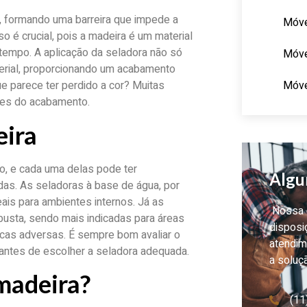
a, formando uma barreira que impede a
Móve
 é crucial, pois a madeira é um material
tempo. A aplicação da seladora não só
Móve
terial, proporcionando um acabamento
Móve
e parece ter perdido a cor? Muitas
tes do acabamento.
eira
o, e cada uma delas pode ter
Algu
das. As seladoras à base de água, por
ais para ambientes internos. Já as
Nossa e
usta, sendo mais indicadas para áreas
disposi
icas adversas. É sempre bom avaliar o
atendim
 antes de escolher a seladora adequada.
a soluç
 madeira?
(11