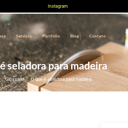
Instagram
esa
Serviços
Portfólio
Blog
Contato
é seladora para madeira
Glossário
O que é seladora para madeira