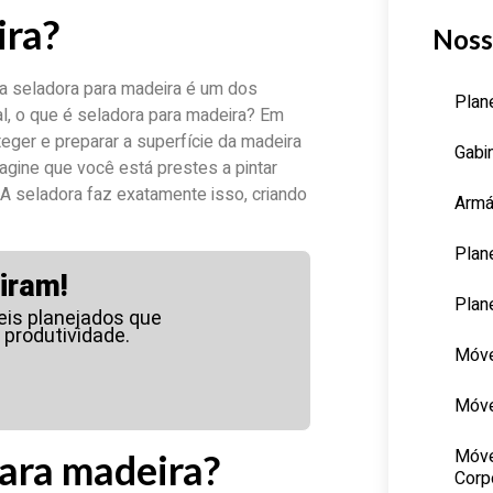
ira?
Noss
a seladora para madeira é um dos
Plan
l, o que é seladora para madeira? Em
eger e preparar a superfície da madeira
Gabi
agine que você está prestes a pintar
A seladora faz exatamente isso, criando
Armá
Plan
iram!
Plan
is planejados que
 produtividade.
Móve
Móve
Móve
ara madeira?
Corp