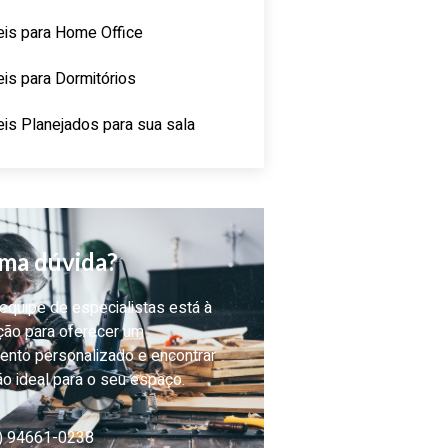
is para Home Office
is para Dormitórios
is Planejados para sua sala
ma dúvida?
quipe de especialistas está à
ção para oferecer um
ento personalizado e encontrar
ão ideal para o seu espaço.
) 94661-0238