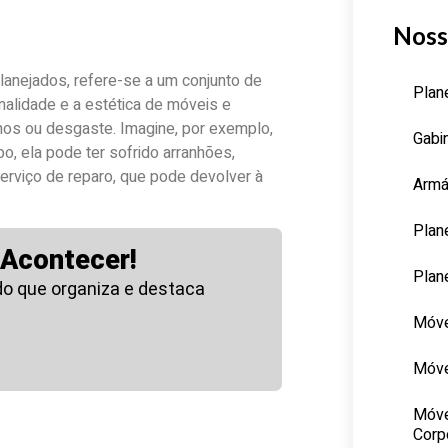
Noss
anejados, refere-se a um conjunto de
Plan
onalidade e a estética de móveis e
nos ou desgaste. Imagine, por exemplo,
Gabi
, ela pode ter sofrido arranhões,
erviço de reparo, que pode devolver à
Armá
Plan
 Acontecer!
Plan
o que organiza e destaca
Móve
Móve
Móve
Corp