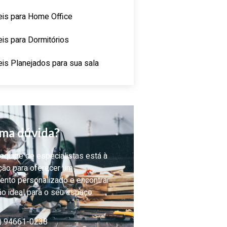
is para Home Office
is para Dormitórios
is Planejados para sua sala
ma dúvida?
quipe de especialistas está à
ção para oferecer um
ento personalizado e encontrar
ão ideal para o seu espaço.
) 94661-0238