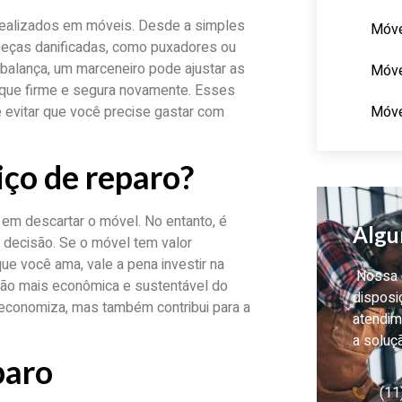
realizados em móveis. Desde a simples
Móve
de peças danificadas, como puxadores ou
balança, um marceneiro pode ajustar as
Móve
fique firme e segura novamente. Esses
Móve
e evitar que você precise gastar com
ço de reparo?
m descartar o móvel. No entanto, é
Algu
 decisão. Se o móvel tem valor
e você ama, vale a pena investir na
Nossa e
ção mais econômica e sustentável do
disposi
 economiza, mas também contribui para a
atendim
a soluç
paro
(11