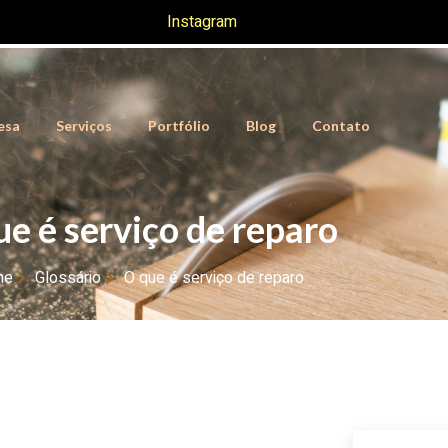
Instagram
esa
Serviços
Portfólio
Blog
Contato
ue é serviço de reparo
me
Glossário
O que é serviço de reparo