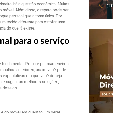
rimeiro, há a questão econômica. Muitas
(11
 móvel. Além disso, o reparo pode ser
oque pessoal que a torna única. Por
m tecido diferente para estofar uma
ia do que já existe.
al para o serviço
o é fundamental. Procure por marceneiros
 trabalhos anteriores, assim você pode
as expectativas e o que você deseja
as e sugerir as melhores soluções,
e desejos.
 e do móvel em questão. Em geral,