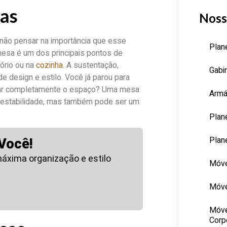
sas
Noss
 não pensar na importância que esse
Plan
 mesa é um dos principais pontos de
tório ou na
cozinha
. A sustentação,
Gabi
 design e estilo. Você já parou para
mar completamente o espaço? Uma mesa
Armá
 estabilidade, mas também pode ser um
Plan
Plan
Você!
áxima organização e estilo
Móve
Móve
Móve
Corp