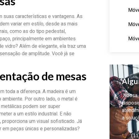
sas
Móve
 suas características e vantagens. As
dem variar em estilo, desde as mais
Móve
ais, como as do tipo pedestal,
Móve
spaço, principalmente em ambientes
 vidro? Além de elegante, ela traz uma
 sensação de amplitude. Você já se
stentação de mesas
Algu
m toda a diferença. A madeira é um
Nossa e
 ambiente. Por outro lado, o metal é
disposi
s metálicas podem ser super
atendim
er a um estilo industrial. E não
a soluç
 proporciona um visual sofisticado. Já
r em peças únicas e personalizadas?
(11