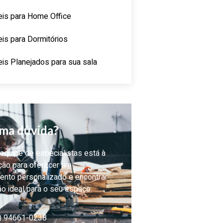
is para Home Office
is para Dormitórios
is Planejados para sua sala
ma dúvida?
quipe de especialistas está à
ção para oferecer um
ento personalizado e encontrar
ão ideal para o seu espaço.
) 94661-0238