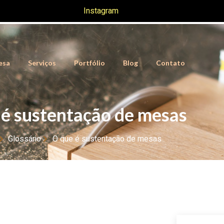
Instagram
esa
Serviços
Portfólio
Blog
Contato
 é sustentação de mesas
Glossário
O que é sustentação de mesas