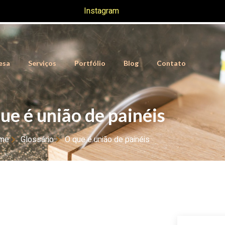
Instagram
esa
Serviços
Portfólio
Blog
Contato
ue é união de painéis
me
Glossário
O que é união de painéis