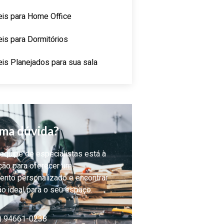
is para Home Office
is para Dormitórios
is Planejados para sua sala
ma dúvida?
quipe de especialistas está à
ção para oferecer um
ento personalizado e encontrar
ão ideal para o seu espaço.
) 94661-0238