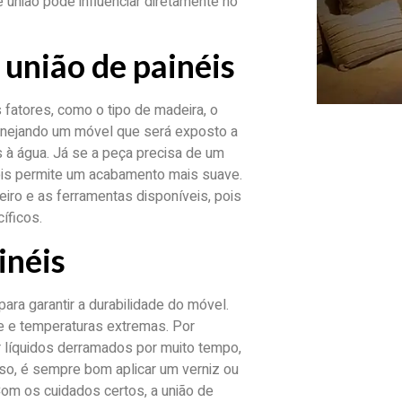
 união pode influenciar diretamente no
união de painéis
 fatores, como o tipo de madeira, o
lanejando um móvel que será exposto a
s à água. Já se a peça precisa de um
ois permite um acabamento mais suave.
iro e as ferramentas disponíveis, pois
íficos.
inéis
ara garantir a durabilidade do móvel.
de e temperaturas extremas. Por
 líquidos derramados por muito tempo,
sso, é sempre bom aplicar um verniz ou
 Com os cuidados certos, a união de