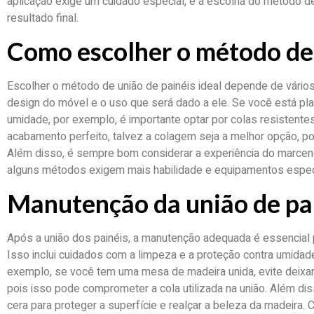
aplicação exige um cuidado especial, e a escolha do método de
resultado final.
Como escolher o método de 
Escolher o método de união de painéis ideal depende de vários
design do móvel e o uso que será dado a ele. Se você está p
umidade, por exemplo, é importante optar por colas resistente
acabamento perfeito, talvez a colagem seja a melhor opção, p
Além disso, é sempre bom considerar a experiência do marcene
alguns métodos exigem mais habilidade e equipamentos espec
Manutenção da união de pa
Após a união dos painéis, a manutenção adequada é essencial p
Isso inclui cuidados com a limpeza e a proteção contra umida
exemplo, se você tem uma mesa de madeira unida, evite deixar
pois isso pode comprometer a cola utilizada na união. Além di
cera para proteger a superfície e realçar a beleza da madeira.