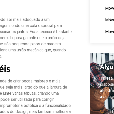
Móve
pode ser mais adequado a um
Móve
lagem, onde uma cola especial para
Móve
sionados juntos. Essa técnica é bastante
ercida, para garantir que a união seja
 que são pequenos pinos de madeira
rciona uma união mecânica que, quando
a.
Algu
éis
Nossa e
dade de criar peças maiores e mais
disposi
 seja mais largo do que a largura de
atendim
ê junte várias tábuas, criando uma
a soluç
ode ser utilizada para corrigir
mprometer a estética e a funcionalidade
(11
lidades de design, mas também melhora a