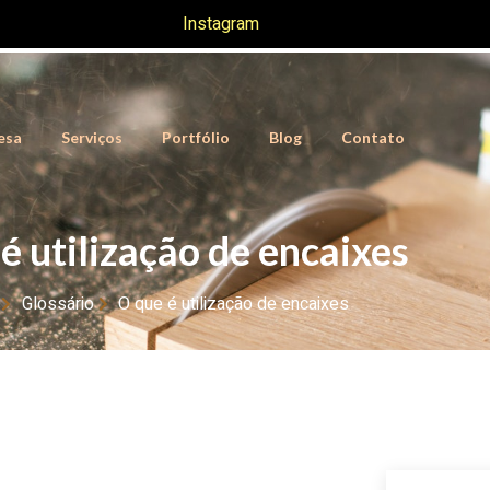
Instagram
esa
Serviços
Portfólio
Blog
Contato
é utilização de encaixes
Glossário
O que é utilização de encaixes