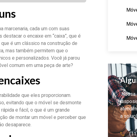
Móve
muns
Móve
 na marcenaria, cada um com suas
s destacar o encaixe em “caixa”, que é
Móve
, que é um clássico na construção de
eça, mas também permitem que o
nicos e personalizados. Você já parou
móvel comum em uma peça de arte?
 encaixes
Algu
Nossa e
rabilidade que eles proporcionam.
disposi
so, evitando que o móvel se desmonte
atendim
ápida e fácil, o que é um grande
a soluç
ração de montar um móvel e perceber que
ão desaparece.
(11