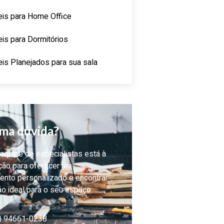
is para Home Office
is para Dormitórios
is Planejados para sua sala
ma dúvida?
quipe de especialistas está à
ção para oferecer um
ento personalizado e encontrar
ão ideal para o seu espaço.
) 94661-0238