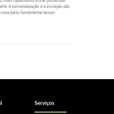
ez mais capacitados a criar peças que
rte. A personalização e a inovação são
ão uma parte fundamental desse
l
Serviços