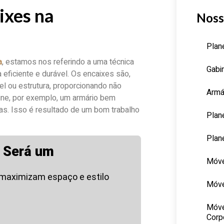
ixes na
Noss
Plan
a
, estamos nos referindo a uma técnica
Gabi
eficiente e durável. Os encaixes são,
el ou estrutura, proporcionando não
Armá
ine, por exemplo, um armário bem
as. Isso é resultado de um bom trabalho
Plan
Plan
 Será um
Móve
 maximizam espaço e estilo
Móve
Móve
Corp