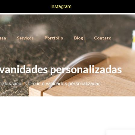
Instagram
esa
Serviços
Portfólio
Blog
Contato
 vanidades personalizadas
Glossário
O que é vanidades personalizadas