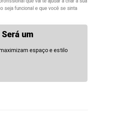
ofissional que vai te ajudar a criar a sua
 seja funcional e que você se sinta
 Será um
 maximizam espaço e estilo