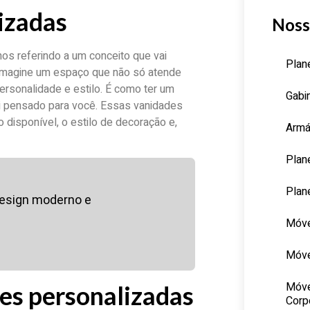
izadas
Noss
os referindo a um conceito que vai
Plan
 Imagine um espaço que não só atende
rsonalidade e estilo. É como ter um
Gabi
i pensado para você. Essas vanidades
disponível, o estilo de decoração e,
Armá
Plan
Plan
design moderno e
Móve
Móve
Móve
des personalizadas
Corp