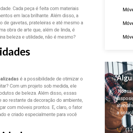
dade. Cada peça é feita com materiais
Móve
entos em laca brilhante. Além disso, a
o de gavetas, prateleiras e até mesmo a
Móve
a obra de arte que, além de linda, é
Móve
ina beleza e utilidade, não é mesmo?
nidades
Algu
alizadas
é a possibilidade de otimizar o
tar? Com um projeto sob medida, ele
Nossa e
rodutos de beleza. Além disso, essas
disposi
e ao restante da decoração do ambiente,
atendim
çar com móveis prontos. E, claro, o fator
a soluç
ado e criado especialmente para você
(11