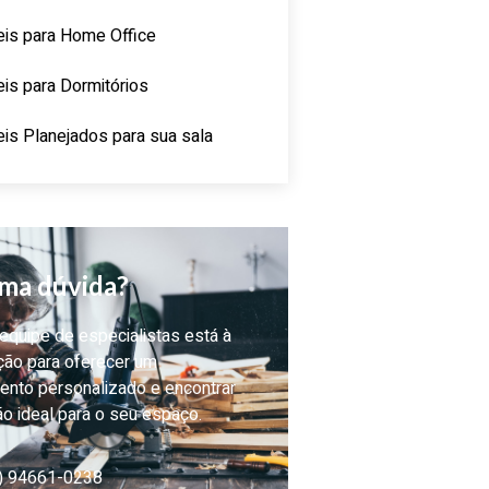
is para Home Office
is para Dormitórios
is Planejados para sua sala
ma dúvida?
quipe de especialistas está à
ção para oferecer um
ento personalizado e encontrar
ão ideal para o seu espaço.
) 94661-0238