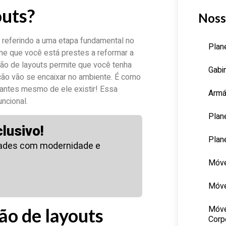
outs?
Noss
 referindo a uma etapa fundamental no
Plan
ine que você está prestes a reformar a
ão de layouts permite que você tenha
Gabi
ão vão se encaixar no ambiente. É como
 antes mesmo de ele existir! Essa
Armá
uncional.
Plan
lusivo!
Plan
ades com modernidade e
Móve
Móve
Móve
ão de layouts
Corp