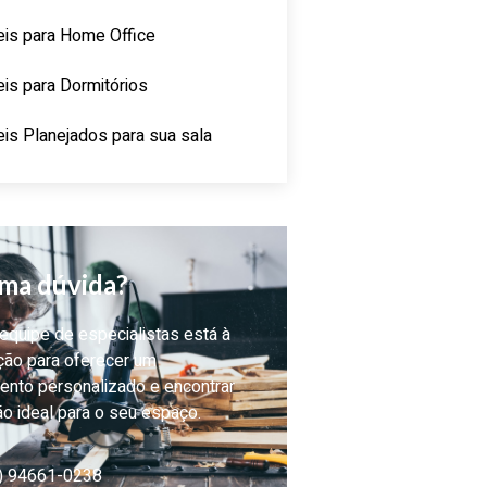
is para Home Office
is para Dormitórios
is Planejados para sua sala
ma dúvida?
quipe de especialistas está à
ção para oferecer um
ento personalizado e encontrar
ão ideal para o seu espaço.
) 94661-0238