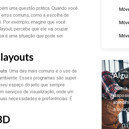
mbém uma questão prática. Quando você
Móve
r erros comuns, como a escolha de
. Por exemplo, imagine que você
Móve
o layout, percebe que ele vai ocupar
Móve
ssa é uma situação que pode ser
 layouts
outs
. Uma das mais comuns é o uso de
Algu
 ambiente. Esses programas são super
o seu espaço do jeito que sempre
Nossa e
m serviços de visualização, onde um
disposi
 suas necessidades e preferências. É
atendim
a soluç
 3D
(11