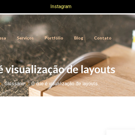
Instagram
esa
Serviços
Portfólio
Blog
Contato
é visualização de layouts
Glossário
O que é visualização de layouts