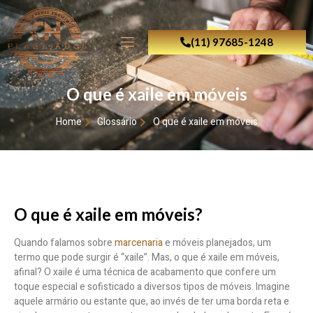
(11) 97685-1248
O que é xaile em móveis
Home
Glossário
O que é xaile em móveis
O que é xaile em móveis?
Quando falamos sobre
marcenaria
e móveis planejados, um
termo que pode surgir é “xaile”. Mas, o que é xaile em móveis,
afinal? O xaile é uma técnica de acabamento que confere um
toque especial e sofisticado a diversos tipos de móveis. Imagine
aquele armário ou estante que, ao invés de ter uma borda reta e