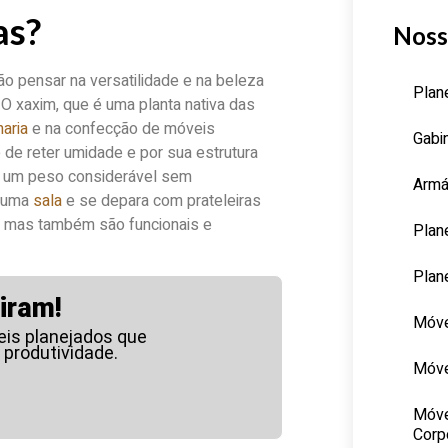
as?
Noss
ão pensar na versatilidade e na beleza
Plan
O xaxim, que é uma planta nativa das
aria
e na confecção de móveis
Gabi
de reter umidade e por sua estrutura
tar um peso considerável sem
Armá
m uma
sala
e se depara com prateleiras
, mas também são funcionais e
Plan
Plan
iram!
Móve
is planejados que
 produtividade.
Móve
Móve
Corp