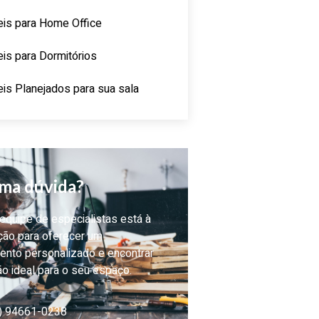
is para Home Office
is para Dormitórios
is Planejados para sua sala
ma dúvida?
quipe de especialistas está à
ção para oferecer um
ento personalizado e encontrar
ão ideal para o seu espaço.
) 94661-0238