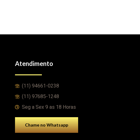
Atendimento
(11) 94661-0238
(11) 97685-1248
Seg a Sex 9 as 18 Horas
Chame no Whatsapp