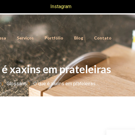
Instagram
esa
Serviços
Portfólio
Blog
Contato
 é xaxins em prateleiras
Glossário
O que é xaxins em prateleiras