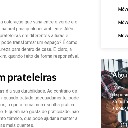
Móve
a coloração que varia entre o verde e o
Móve
 natural para qualquer ambiente. Além
Móve
 prateleiras em diferentes alturas e
xim pode transformar um espaço? É como
eza para dentro de casa. E, claro, a
xim, quando feito de forma responsável,
Algu
m prateleiras
Nossa e
ras
é a sua durabilidade. Ao contrário de
disposi
im, quando tratado adequadamente, pode
atendim
gos, o que o torna uma escolha prática
a soluç
 E quem não gosta de praticidade, não
to térmico, que pode ajudar a manter a
(11
as mais quentes.