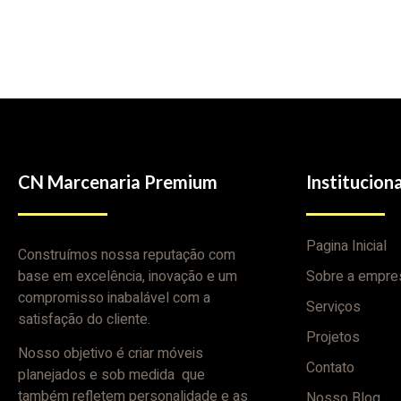
CN Marcenaria Premium
Instituciona
Pagina Inicial
Construímos nossa reputação com
base em excelência, inovação e um
Sobre a empre
compromisso inabalável com a
Serviços
satisfação do cliente.
Projetos
Nosso objetivo é criar móveis
Contato
planejados e sob medida que
também refletem personalidade e as
Nosso Blog