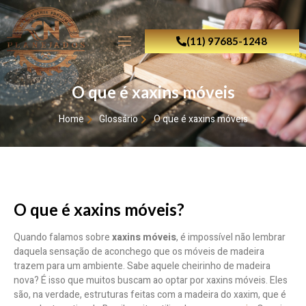
(11) 97685-1248
O que é xaxins móveis
Home
Glossário
O que é xaxins móveis
O que é xaxins móveis?
Quando falamos sobre
xaxins móveis
, é impossível não lembrar
daquela sensação de aconchego que os móveis de madeira
trazem para um ambiente. Sabe aquele cheirinho de madeira
nova? É isso que muitos buscam ao optar por xaxins móveis. Eles
são, na verdade, estruturas feitas com a madeira do xaxim, que é