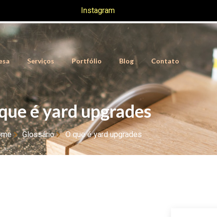
Instagram
esa
Serviços
Portfólio
Blog
Contato
que é yard upgrades
ome
Glossário
O que é yard upgrades