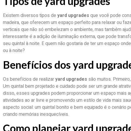
Tipos de yard upgrades
Existem diversos tipos de
yard upgrades
que você pode consi
madeira, que oferecem um espaço perfeito para relaxar ou fazer
verticais que não só embelezam o ambiente, mas também ajudam
interessante é a adição de iluminação externa, que pode tran
seu quintal à noite. E quem não gostaria de ter um espaço onde
ou à noite?
Benefícios dos yard upgrad
Os benefícios de realizar
yard upgrades
são muitos. Primeiro,
Um quintal bem projetado e cuidado pode ser um grande atrati
disso, esses upgrades podem proporcionar um espaço mais agra
atividades ao ar livre e promovendo um estilo de vida mais s
aspecto social: um quintal bonito e bem equipado é o cenário pe
criando memórias inesquecíveis.
Como planejar yard upgrad