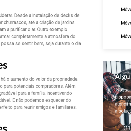
Móve
derar. Desde a instalação de decks de
 churrascos, até a criação de jardins
Móve
 a purificar o ar. Outro exemplo
Móve
sformar completamente a atmosfera do
 possa se sentir bem, seja durante o dia
es
Algu
 há o aumento do valor da propriedade.
vo para potenciais compradores. Além
Nossa e
dável para a família, incentivando
disposi
audável. E não podemos esquecer do
atendim
rfeito para reunir amigos e familiares,
a soluç
es
(11