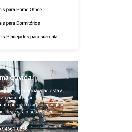
is para Home Office
is para Dormitórios
is Planejados para sua sala
ma dúvida?
quipe de especialistas está à
ção para oferecer um
ento personalizado e encontrar
ão ideal para o seu espaço.
) 94661-0238