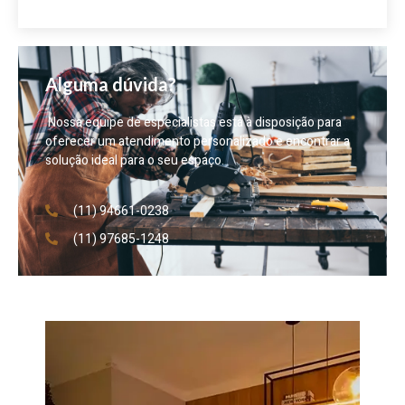
Alguma dúvida?
Nossa equipe de especialistas está à disposição para
oferecer um atendimento personalizado e encontrar a
solução ideal para o seu espaço.
(11) 94661-0238
(11) 97685-1248