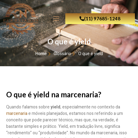
(11) 97685-1248
O que é yield
Home
Glossário
O que é yield
O que é yield na marcenaria?
Quando falamos sobre
yield
, especialmente no contexto da
marcenaria
e móveis planejados, estamos nos referindo a um
conceito que pode parecer técnico, mas que, na verdade, é
bastante simples e prático. Yield, em tradução livre, significa
“rendimento” ou “produtividade”. No mundo da marcenaria, isso